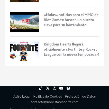
«Malas» noticias para el MMO de
Riot Games: buscan un puesto
clave para su lanzamiento
Kingdom Hearts llegará
oficialmente a Fortnite y Rocket
League con la nueva temporada 4
Aviso Legal
Política de Cookies
Protección de Datos
contacto@movistaresports.com