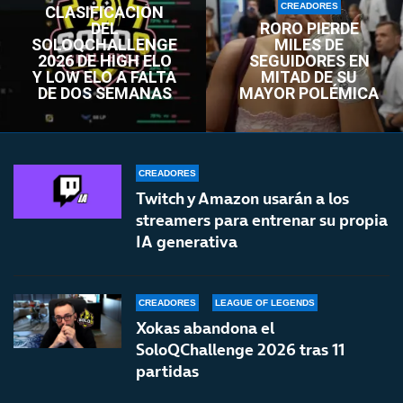
CREADORES
CLASIFICACIÓN
DEL
RORO PIERDE
SOLOQCHALLENGE
MILES DE
2026 DE HIGH ELO
SEGUIDORES EN
Y LOW ELO A FALTA
MITAD DE SU
DE DOS SEMANAS
MAYOR POLÉMICA
CREADORES
Twitch y Amazon usarán a los
streamers para entrenar su propia
IA generativa
CREADORES
LEAGUE OF LEGENDS
Xokas abandona el
SoloQChallenge 2026 tras 11
partidas