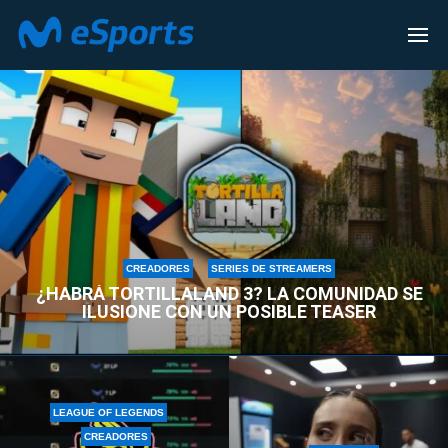
CREADORES
CREADORES
SERIES DE STREAMERS
¿HABRÁ TORTILLALAND 3? LA COMUNIDAD SE
ILUSIONE CON UN POSIBLE TEASER
LEAGUE OF LEGENDS
CREADORES