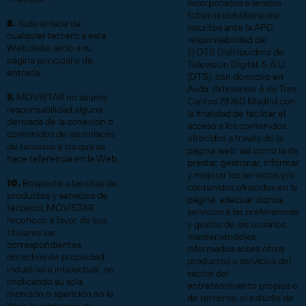
incorporados a sendos
ficheros debidamente
8.
Todo enlace de
inscritos ante la APD,
cualquier tercero a esta
responsabilidad de:
Web debe serlo a su
(i) DTS Distribuidora de
página principal o de
Televisión Digital, S.A.U.
entrada.
(DTS), con domicilio en
Avda. Artesanos, 6 de Tres
9.
MOVISTAR no asume
Cantos 28760 Madrid con
responsabilidad alguna
la finalidad de facilitar el
derivada de la conexión o
acceso a los contenidos
contenidos de los enlaces
ofrecidos a través de la
de terceros a los que se
página web; así como la de
hace referencia en la Web.
prestar, gestionar, informar
y mejorar los servicios y/o
10.
Respecto a las citas de
contenidos ofrecidos en la
productos y servicios de
página; adecuar dichos
terceros, MOVISTAR
servicios a las preferencias
reconoce a favor de sus
y gustos de los usuarios
titulares los
manteniéndoles
correspondientes
informados sobre otros
derechos de propiedad
productos o servicios del
industrial e intelectual, no
sector del
implicando su sola
entretenimiento propios o
mención o aparición en la
de terceros; el estudio de