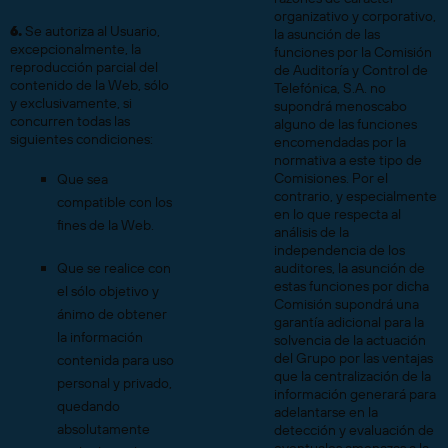
organizativo y corporativo,
6.
Se autoriza al Usuario,
la asunción de las
excepcionalmente, la
funciones por la Comisión
reproducción parcial del
de Auditoría y Control de
contenido de la Web, sólo
Telefónica, S.A. no
y exclusivamente, si
supondrá menoscabo
concurren todas las
alguno de las funciones
siguientes condiciones:
encomendadas por la
normativa a este tipo de
Comisiones. Por el
Que sea
contrario, y especialmente
compatible con los
en lo que respecta al
fines de la Web.
análisis de la
independencia de los
Que se realice con
auditores, la asunción de
estas funciones por dicha
el sólo objetivo y
Comisión supondrá una
ánimo de obtener
garantía adicional para la
la información
solvencia de la actuación
del Grupo por las ventajas
contenida para uso
que la centralización de la
personal y privado,
información generará para
quedando
adelantarse en la
absolutamente
detección y evaluación de