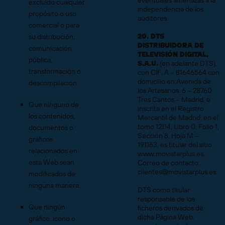
eventuales amenazas a la
excluido cualquier
independencia de los
propósito o uso
auditores.
comercial o para
20. DTS
su distribución,
DISTRIBUIDORA DE
comunicación
TELEVISIÓN DIGITAL,
pública,
S.A.U.
(en adelante DTS),
transformación o
con CIF: A – 81646564 con
domicilio en Avenida de
descompilación.
los Artesanos, 6 – 28760
Tres Cantos – Madrid, e
Que ninguno de
inscrita en el Registro
los contenidos,
Mercantil de Madrid, en el
tomo 12114, Libro 0, Folio 1,
documentos o
Sección 8, Hoja M –
gráficos
191163, es titular del sitio
relacionados en
www.movistarplus.es.
esta Web sean
Correo de contacto:
clientes@movistarplus.es.
modificados de
ninguna manera.
DTS como titular
responsable de los
Que ningún
ficheros derivados de
dicha Página Web,
gráfico, icono o