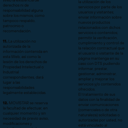
Web la existencia de
la utilización de los
derechos ni de
servicios por parte de los
responsabilidad alguna
usuarios y visitantes;
sobre los mismos, como
enviar información sobre
tampoco respaldo,
nuevos productos
patrocinio o
relacionados con dichos
recomendación.
servicios o contenidos;
permitir la verificación,
11.
La utilización no
cumplimiento y control de
autorizada de la
la relación contractual que
información contenida en
el usuario o visitante de la
esta Web, así como la
página mantenga en su
lesión de los derechos de
caso con DTS pudiendo
Propiedad Intelectual o
informar, prestar,
Industrial
gestionar, administrar,
correspondientes, dará
ampliar y mejorar los
lugar a las
servicios y/o contenidos
responsabilidades
ofrecidos.
legalmente establecidas.
El tratamiento de sus
datos con la finalidad de
12.
MOVISTAR se reserva
enviar comunicaciones
la facultad de efectuar, en
(comerciales o de otra
cualquier momento y sin
naturaleza) solicitadas o
necesidad de previo aviso,
autorizadas por usted, no
modificaciones y
está vinculado al