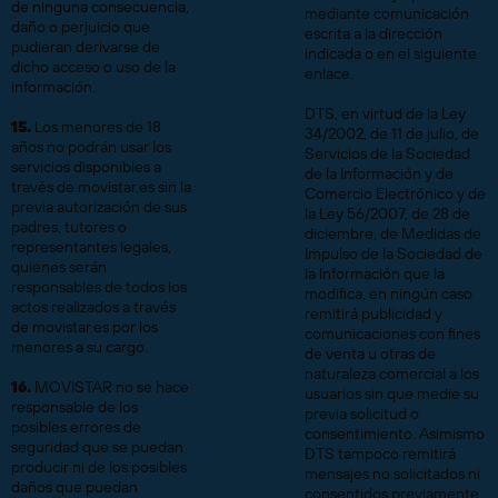
de ninguna consecuencia,
mediante comunicación
daño o perjuicio que
escrita a la dirección
pudieran derivarse de
indicada o en el siguiente
dicho acceso o uso de la
enlace.
información.
DTS, en virtud de la Ley
15.
Los menores de 18
34/2002, de 11 de julio, de
años no podrán usar los
Servicios de la Sociedad
servicios disponibles a
de la Información y de
través de movistar.es sin la
Comercio Electrónico y de
previa autorización de sus
la Ley 56/2007, de 28 de
padres, tutores o
diciembre, de Medidas de
representantes legales,
Impulso de la Sociedad de
quienes serán
la Información que la
responsables de todos los
modifica, en ningún caso
actos realizados a través
remitirá publicidad y
de movistar.es por los
comunicaciones con fines
menores a su cargo.
de venta u otras de
naturaleza comercial a los
16.
MOVISTAR no se hace
usuarios sin que medie su
responsable de los
previa solicitud o
posibles errores de
consentimiento. Asimismo
seguridad que se puedan
DTS tampoco remitirá
producir ni de los posibles
mensajes no solicitados ni
daños que puedan
consentidos previamente