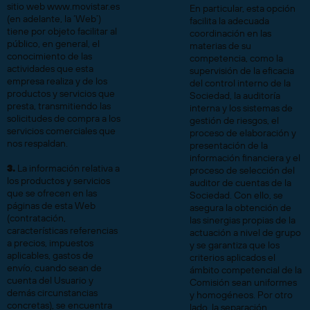
sitio web www.movistar.es
En particular, esta opción
(en adelante, la ‘Web’)
facilita la adecuada
tiene por objeto facilitar al
coordinación en las
público, en general, el
materias de su
conocimiento de las
competencia, como la
actividades que esta
supervisión de la eficacia
empresa realiza y de los
del control interno de la
productos y servicios que
Sociedad, la auditoría
presta, transmitiendo las
interna y los sistemas de
solicitudes de compra a los
gestión de riesgos, el
servicios comerciales que
proceso de elaboración y
nos respaldan.
presentación de la
información financiera y el
3.
La información relativa a
proceso de selección del
los productos y servicios
auditor de cuentas de la
que se ofrecen en las
Sociedad. Con ello, se
páginas de esta Web
asegura la obtención de
(contratación,
las sinergias propias de la
características referencias
actuación a nivel de grupo
a precios, impuestos
y se garantiza que los
aplicables, gastos de
criterios aplicados el
envío, cuando sean de
ámbito competencial de la
cuenta del Usuario y
Comisión sean uniformes
demás circunstancias
y homogéneos. Por otro
concretas), se encuentra
lado, la separación