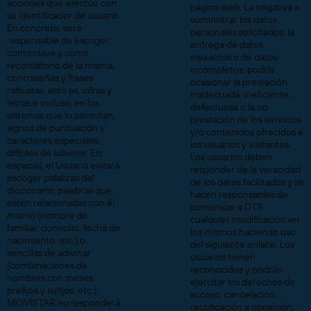
acciones que efectúe con
página web. La negativa a
su identificador de usuario.
suministrar los datos
En concreto, será
personales solicitados, la
responsable de escoger,
entrega de datos
como clave y como
inexactos o de datos
recordatorio de la misma,
incompletos, podría
contraseñas y frases
ocasionar la prestación
robustas, esto es, cifras y
inadecuada, ineficiente,
letras e incluso, en los
defectuosa o la no
sistemas que lo permitan,
prestación de los servicios
signos de puntuación y
y/o contenidos ofrecidos a
caracteres especiales,
los usuarios y visitantes.
difíciles de adivinar. En
Los usuarios deben
especial, el Usuario evitará
responder de la veracidad
escoger palabras del
de los datos facilitados y se
diccionario, palabras que
hacen responsables de
estén relacionadas con él
comunicar a DTS
mismo (nombre de
cualquier modificación en
familiar, domicilio, fecha de
los mismos haciendo uso
nacimiento, etc.) o
del siguiente enlace. Los
sencillas de adivinar
usuarios tienen
(combinaciones de
reconocidos y podrán
nombres con meses,
ejercitar los derechos de
prefijos y sufijos, etc.).
acceso, cancelación,
MOVISTAR no responderá
rectificación y oposición,