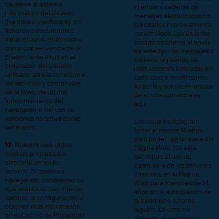
causarse al sistema
ni enviará cadenas de
informático del Usuario
mensajes electrónicos no
(hardware y software), los
solicitados ni previamente
ficheros o documentos
consentidos. Los usuarios,
almacenados en el mismo,
podrán oponerse al envío
como consecuencia de la
de este tipo de mensajes o
presencia de virus en el
correos, siguiendo las
ordenador del Usuario
instrucciones indicadas en
utilizado para la conexión a
cada caso o modificando
los servicios y contenidos
su perfil y sus preferencias
de la Web, de un mal
de envíos comerciales
funcionamiento del
aquí.
navegador o del uso de
versiones no actualizadas
Los usuarios deberán
del mismo.
tener al menos 14 años
para poder registrase en la
17.
Nuestra web utiliza
Página Web. No está
cookies propias para
permitido el uso de
ofrecerle un mejor
cualquiera de los servicios
servicio. Si continúa
ofrecidos en la Página
navegando, consideramos
Web para menores de 14
que acepta su uso. Puede
años sin la autorización de
cambiar la configuración u
sus padres o tutores
obtener más información
legales. En caso de
en el Centro de Privacidad
detectar el registro de