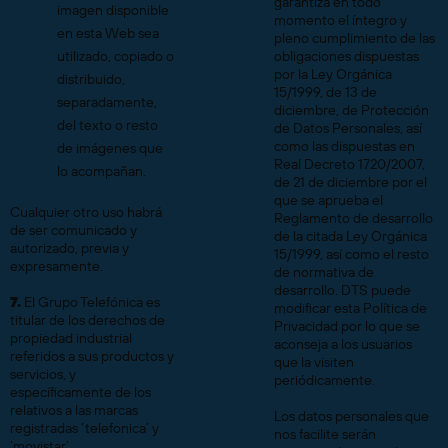
garantiza en todo
imagen disponible
momento el íntegro y
en esta Web sea
pleno cumplimiento de las
utilizado, copiado o
obligaciones dispuestas
por la Ley Orgánica
distribuido,
15/1999, de 13 de
separadamente,
diciembre, de Protección
del texto o resto
de Datos Personales, así
como las dispuestas en
de imágenes que
Real Decreto 1720/2007,
lo acompañan.
de 21 de diciembre por el
que se aprueba el
Cualquier otro uso habrá
Reglamento de desarrollo
de ser comunicado y
de la citada Ley Orgánica
autorizado, previa y
15/1999, así como el resto
expresamente.
de normativa de
desarrollo. DTS puede
7.
El Grupo Telefónica es
modificar esta Política de
titular de los derechos de
Privacidad por lo que se
propiedad industrial
aconseja a los usuarios
referidos a sus productos y
que la visiten
servicios, y
periódicamente.
específicamente de los
relativos a las marcas
Los datos personales que
registradas ‘telefonica’ y
nos facilite serán
‘movistar’.