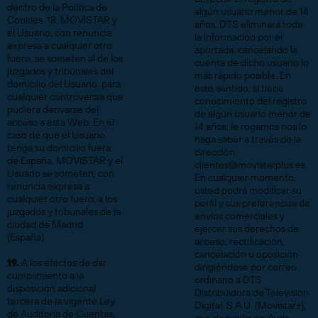
dentro de la Política de
algún usuario menor de 14
Cookies. 18. MOVISTAR y
años, DTS eliminará toda
el Usuario, con renuncia
la información por él
expresa a cualquier otro
aportada, cancelando la
fuero, se someten al de los
cuenta de dicho usuario lo
juzgados y tribunales del
más rápido posible. En
domicilio del Usuario, para
este sentido, si tiene
cualquier controversia que
conocimiento del registro
pudiera derivarse del
de algún usuario menor de
acceso a esta Web. En el
14 años, le rogamos nos lo
caso de que el Usuario
haga saber a través de la
tenga su domicilio fuera
dirección
de España, MOVISTAR y el
clientes@movistarplus.es.
Usuario se someten, con
En cualquier momento,
renuncia expresa a
usted podrá modificar su
cualquier otro fuero, a los
perfil y sus preferencias de
juzgados y tribunales de la
envíos comerciales y
ciudad de Madrid
ejercer sus derechos de
(España).
acceso, rectificación,
cancelación u oposición
19.
A los efectos de dar
dirigiéndose por correo
cumplimiento a la
ordinario a DTS
disposición adicional
Distribuidora de Televisión
tercera de la vigente Ley
Digital, S.A.U. (Movistar+),
de Auditoría de Cuentas,