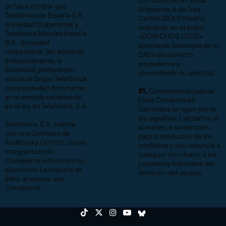
con domicilio en Avda.
se hace constar que
Artesanos, 6 de Tres
Telefónica de España S.A.,
Cantos 28760 Madrid,
Sociedad Unipersonal y
indicando en el sobre:
Telefónica Móviles España
«DERECHOS LOPD»
S.A., Sociedad
aportando fotocopia de su
Unipersonal, (en adelante,
DNI o documento
indistintamente, la
equivalente y
Sociedad) pertenecen
concretando su solicitud.
ambas al Grupo Telefónica,
cuya sociedad dominante,
21.
Competencia judicial.
en el sentido establecido
Estas Condiciones
en la ley, es Telefónica, S.A.
Generales se rigen por la
ley española. Las partes se
Telefónica, S.A. cuenta
someten, a su elección,
con una Comisión de
para la resolución de los
Auditoría y Control, cuyos
conflictos y con renuncia a
integrantes son
cualquier otro fuero, a los
Consejeros externos o no
juzgados y tribunales del
ejecutivos. La mayoría de
domicilio del usuario.
ellos, al menos, son
Consejeros