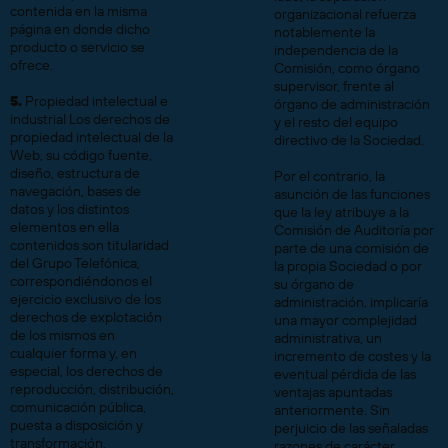
contenida en la misma
organizacional refuerza
página en donde dicho
notablemente la
producto o servicio se
independencia de la
ofrece.
Comisión, como órgano
supervisor, frente al
5.
Propiedad intelectual e
órgano de administración
industrial Los derechos de
y el resto del equipo
propiedad intelectual de la
directivo de la Sociedad.
Web, su código fuente,
diseño, estructura de
Por el contrario, la
navegación, bases de
asunción de las funciones
datos y los distintos
que la ley atribuye a la
elementos en ella
Comisión de Auditoría por
contenidos son titularidad
parte de una comisión de
del Grupo Telefónica,
la propia Sociedad o por
correspondiéndonos el
su órgano de
ejercicio exclusivo de los
administración, implicaría
derechos de explotación
una mayor complejidad
de los mismos en
administrativa, un
cualquier forma y, en
incremento de costes y la
especial, los derechos de
eventual pérdida de las
reproducción, distribución,
ventajas apuntadas
comunicación pública,
anteriormente. Sin
puesta a disposición y
perjuicio de las señaladas
transformación.
razones de carácter