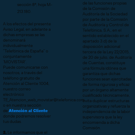
de las funciones propias
sección 8ª; hoja M-
de la Comisión de
213.180.
Auditoría de la Sociedad
por parte de la Comisión
A los efectos del presente
de Auditoría y Control de
Aviso Legal, en adelante a
Telefónica, S.A., en el
dichas empresas se las
sentido establecido en el
denominará
apartado 3.d) de la
individualmente
disposición adicional
“Telefónica de España” o
tercera de la Ley 22/2015,
conjuntamente
de 20 de julio, de Auditoría
‘MOVISTAR’.
de Cuentas, constituye
Puede comunicarse con
una fórmula idónea que
nosotros, a través del
garantiza que dichas
teléfono gratuito de
funciones sean ejercitadas
Atención al Cliente 1004,
de forma rigurosa y eficaz
nuestro correo
por un órgano altamente
electrónico
cualificado técnicamente,
TE_Atencion_web_movistar@telefonica.com
evita duplicar estructuras
o en nuestra sección
organizativas y refuerza la
de
Atención al Cliente
,
independencia de la labor
donde podremos resolver
supervisora que la ley
tus dudas.
encomienda a dicha
Comisión.
2.
Le informamos que el