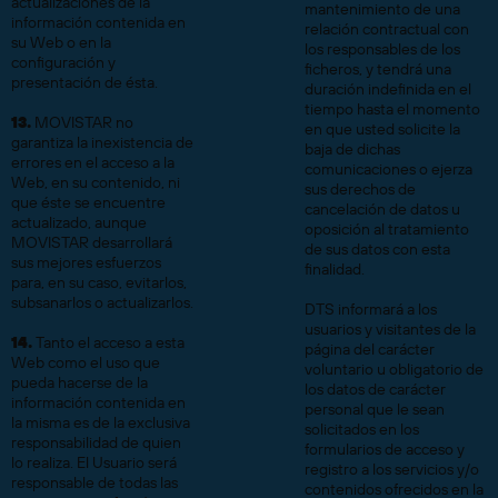
actualizaciones de la
mantenimiento de una
información contenida en
relación contractual con
su Web o en la
los responsables de los
configuración y
ficheros, y tendrá una
presentación de ésta.
duración indefinida en el
tiempo hasta el momento
13.
MOVISTAR no
en que usted solicite la
garantiza la inexistencia de
baja de dichas
errores en el acceso a la
comunicaciones o ejerza
Web, en su contenido, ni
sus derechos de
que éste se encuentre
cancelación de datos u
actualizado, aunque
oposición al tratamiento
MOVISTAR desarrollará
de sus datos con esta
sus mejores esfuerzos
finalidad.
para, en su caso, evitarlos,
subsanarlos o actualizarlos.
DTS informará a los
usuarios y visitantes de la
14.
Tanto el acceso a esta
página del carácter
Web como el uso que
voluntario u obligatorio de
pueda hacerse de la
los datos de carácter
información contenida en
personal que le sean
la misma es de la exclusiva
solicitados en los
responsabilidad de quien
formularios de acceso y
lo realiza. El Usuario será
registro a los servicios y/o
responsable de todas las
contenidos ofrecidos en la