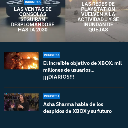
INDUSTRIA
LAS REDES DE
LAS VENTAS DE
PLAYSTATION
CONSOLAS
VUELVEN A LA
SEGUIRÁN
ACTIVIDAD… Y SE
DESPLOMÁNDOSE
INUNDAN DE
HASTA 2030
QUEJAS
INDUSTRIA
El increíble objetivo de XBOX: mil
millones de usuarios…
¡¡¡DIARIOS!!!
INDUSTRIA
Asha Sharma habla de los
despidos de XBOX y su futuro