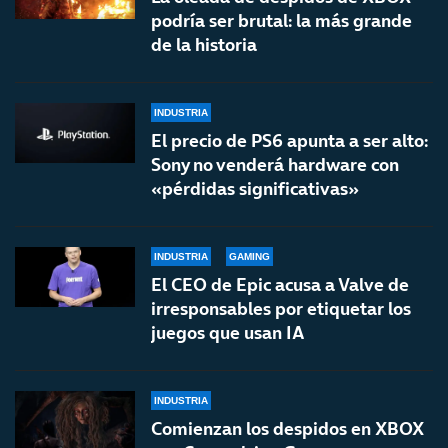
podría ser brutal: la más grande
de la historia
INDUSTRIA
El precio de PS6 apunta a ser alto:
Sony no venderá hardware con
«pérdidas significativas»
INDUSTRIA
GAMING
El CEO de Epic acusa a Valve de
irresponsables por etiquetar los
juegos que usan IA
INDUSTRIA
Comienzan los despidos en XBOX