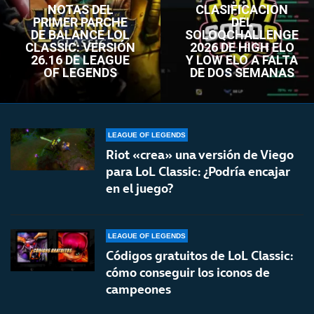
NOTAS DEL
CLASIFICACIÓN
PRIMER PARCHE
DEL
DE BALANCE LOL
SOLOQCHALLENGE
CLASSIC: VERSIÓN
2026 DE HIGH ELO
26.16 DE LEAGUE
Y LOW ELO A FALTA
OF LEGENDS
DE DOS SEMANAS
LEAGUE OF LEGENDS
Riot «crea» una versión de Viego
para LoL Classic: ¿Podría encajar
en el juego?
LEAGUE OF LEGENDS
Códigos gratuitos de LoL Classic:
cómo conseguir los iconos de
campeones