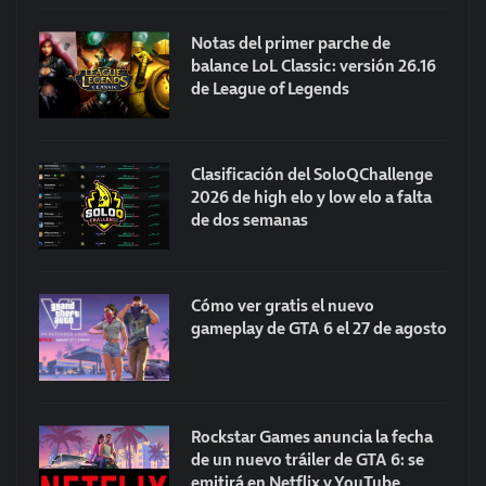
Notas del primer parche de
balance LoL Classic: versión 26.16
de League of Legends
Clasificación del SoloQChallenge
2026 de high elo y low elo a falta
de dos semanas
Cómo ver gratis el nuevo
gameplay de GTA 6 el 27 de agosto
Rockstar Games anuncia la fecha
de un nuevo tráiler de GTA 6: se
emitirá en Netflix y YouTube