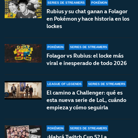
SERIES DE STREAMERS
POKÉMON
Rubius y su chat ganan a Folagor
en Pokémon y hace historia en los
lockes
POKÉMON
SERIES DE STREAMERS
Folagor vs Rubius: el locke más
viral e inesperado de todo 2026
LEAGUE OF LEGENDS
SERIES DE STREAMERS
El camino a Challenger: qué es
esta nueva serie de LoL, cuándo
empieza y cómo seguirla
POKÉMON
SERIES DE STREAMERS
¿Habrá Twitch Cup 5? La