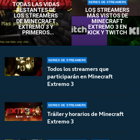
SERIES DE STREAMERS
TODAS LAS VIDAS
RESTANTES DE
LOS STREAMERS
LOS STREAMERS
MÁS VISTOS DE
DE MINECRAFT
MINECRAFT
EXTREMO 3 Y
EXTREMO 3 EN
PRIMEROS
KICK Y TWITCH
ELIMINADOS DE LA
SERIE
SERIES DE STREAMERS
Todos los streamers que
participarán en Minecraft
Extremo 3
SERIES DE STREAMERS
Tráiler y horarios de Minecraft
Extremo 3