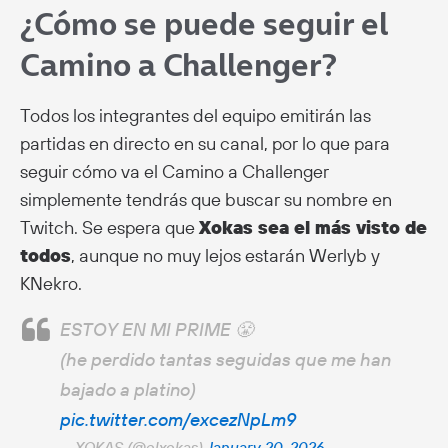
¿Cómo se puede seguir el
Camino a Challenger?
Todos los
integrantes del equipo emitirán las
partidas en directo en su canal, por lo que para
seguir cómo va el Camino a Challenger
simplemente tendrás que buscar su nombre en
Twitch. Se espera que
Xokas sea el más visto de
todos
, aunque no muy lejos estarán Werlyb y
KNekro.
ESTOY EN MI PRIME 😤
(he perdido tantas seguidas que me han
bajado a platino)
pic.twitter.com/excezNpLm9
— XOKAS (@elxokas)
January 20, 2026