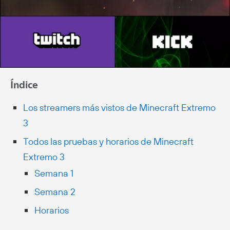
Índice
Los streamers más vistos de Minecraft Extremo
3
Todos las pruebas y horarios de Minecraft
Extremo 3
Semana 1
Semana 2
Horarios