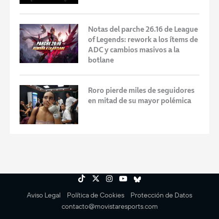
Notas del parche 26.16 de League
of Legends: rework a los ítems de
ADC y cambios masivos a la
botlane
Roro pierde miles de seguidores
en mitad de su mayor polémica
Aviso Legal
Política de Cookies
Protección de Datos
contacto@movistaresports.com