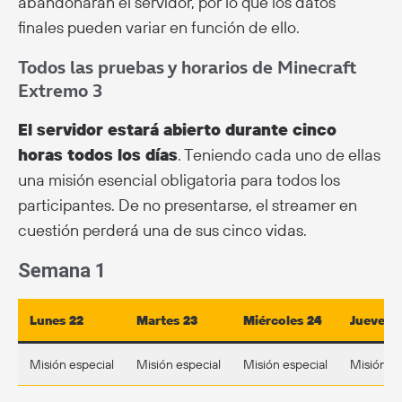
abandonarán el servidor, por lo que los datos
finales pueden variar en función de ello.
Todos las pruebas y horarios de Minecraft
Extremo 3
El servidor estará abierto durante cinco
horas todos los días
. Teniendo cada uno de ellas
una misión esencial obligatoria para todos los
participantes. De no presentarse, el streamer en
cuestión perderá una de sus cinco vidas.
Semana 1
Lunes 22
Martes 23
Miércoles 24
Jueves 
Misión especial
Misión especial
Misión especial
Misión es