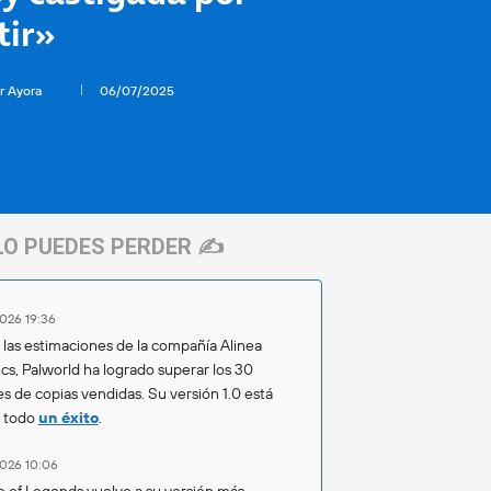
tir»
r Ayora
06/07/2025
LO PUEDES PERDER ✍️
026 19:36
las estimaciones de la compañía Alinea
ics, Palworld ha logrado superar los 30
es de copias vendidas. Su versión 1.0 está
o todo
un éxito
.
026 10:06
 of Legends vuelve a su versión más