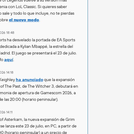
enia con LoL Classic. Si quieres saber
 sale y todo lo que incluye, no te pierdas
sobre
el nuevo modo
.
026 18:48
rts ha desvelado la portada de EA Sports
 dedicada a Kylian Mbappé, la estrella del
drid. El juego se presentará el 23 de julio.
fo
aquí
.
026 14:18
Keighley
ha anunciado
que la expansión
of The Past, de The Witcher 3, debutará en
emonia de apertura de Gamescom 2026, a
de las 20:00 (horario peninsular).
026 14:11
of Asterkarn, la nueva expansión de Grim
e lanza este 23 de julio, en PC, a partir de
00 (horario peninsular) a un precio de