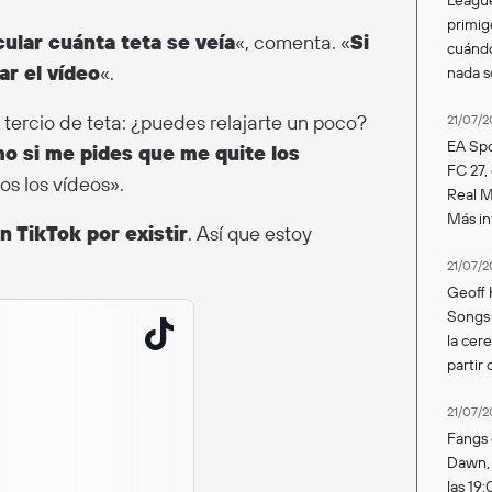
primig
cular cuánta teta se veía
«, comenta. «
Si
cuándo
ar el vídeo
«.
nada 
 tercio de teta: ¿puedes relajarte un poco?
21/07/2
EA Spo
o si me pides que me quite los
FC 27,
s los vídeos».
Real Ma
Más in
 TikTok por existir
. Así que estoy
21/07/2
Geoff 
Songs 
la cer
partir 
21/07/2
Fangs 
Dawn, s
las 19: