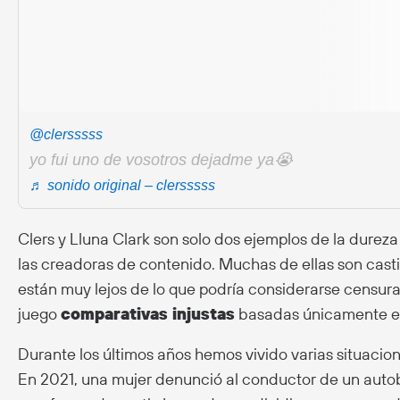
@clersssss
yo fui uno de vosotros dejadme ya😭
♬ sonido original – clersssss
Clers y Lluna Clark son solo dos ejemplos de la durez
las creadoras de contenido. Muchas de ellas son cast
están muy lejos de lo que podría considerarse censur
juego
comparativas injustas
basadas únicamente en 
Durante los últimos años hemos vivido varias situacio
En 2021, una mujer denunció al conductor de un autob