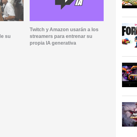
Twitch y Amazon usarán a los
Xokas aban
de su
streamers para entrenar su
SoloQChalle
propia IA generativa
partidas