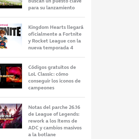
buscan un puesto clave
para su lanzamiento
Kingdom Hearts llegará
dona el
Los posibles participantes de la
A
oficialmente a Fortnite
nge 2026 tras 11
Velada del año 7: empiezan los
s
y Rocket League con la
rumores
r
nueva temporada 4
Códigos gratuitos de
LoL Classic: cómo
conseguir los iconos de
campeones
Notas del parche 26.16
de League of Legends:
rework a los ítems de
ADC y cambios masivos
a la botlane