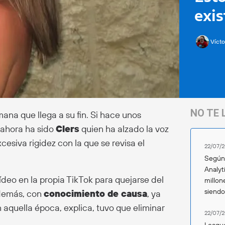
exis
Vícto
NO TE 
ana que llega a su fin. Si hace unos
, ahora ha sido
Clers
quien ha alzado la voz
esiva rigidez con la que se revisa el
22/07/2
Según 
Analyt
deo en la propia TikTok para quejarse del
millon
siend
además, con
conocimiento de causa
, ya
aquella época, explica, tuvo que eliminar
22/07/2
League