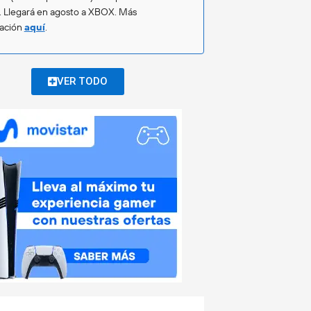
. Llegará en agosto a XBOX. Más
mación
aquí
.
VER TODO