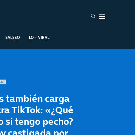
SALSEO
LO + VIRAL
ES
rs también carga
ra TikTok: «¿Qué
 si tengo pecho?
y castigada por