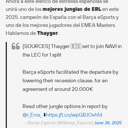
Ahora a este elenco de estrellas españolas se
unirá uno de los
mejores junglas de ERL
en este
2025, campeón de España con el Barça eSports y
uno de los mejores jugadores del EMEA Masters.
Hablamos de
Thayger
.
[SOURCES] Thayger 🇪🇸 set to join NAVI in
the LEC for 1 split
Barça eSports facilitated the departure by
lowering their recession clause, for an
agreement of around 20.000€
Read other jungle options in report by
@i_Eros_
⬇️
https://t.co/wpGBJOxhfd
— Sheep Esports (@Sheep_Esports)
June 26, 2025