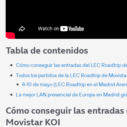
Tabla de contenidos
Cómo conseguir las entradas del LEC Roadtrip d
Todos los partidos de la LEC Roadtrip de Movista
8-10 de mayo (LEC Roadtrip en el Madrid Aren
La mejor LAN presencial de Europa en Madrid gra
Cómo conseguir las entradas 
Movistar KOI