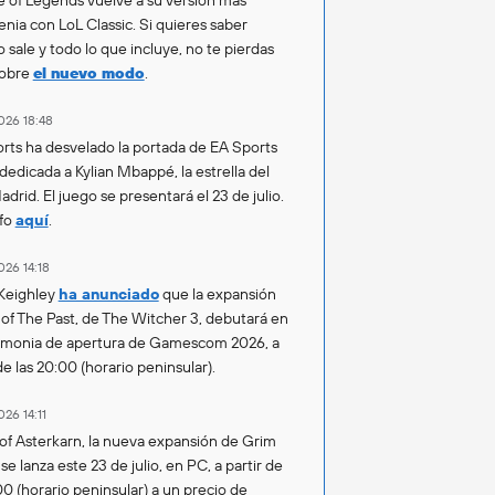
enia con LoL Classic. Si quieres saber
 sale y todo lo que incluye, no te pierdas
sobre
el nuevo modo
.
026 18:48
rts ha desvelado la portada de EA Sports
 dedicada a Kylian Mbappé, la estrella del
drid. El juego se presentará el 23 de julio.
fo
aquí
.
026 14:18
Keighley
ha anunciado
que la expansión
of The Past, de The Witcher 3, debutará en
emonia de apertura de Gamescom 2026, a
de las 20:00 (horario peninsular).
026 14:11
of Asterkarn, la nueva expansión de Grim
e lanza este 23 de julio, en PC, a partir de
00 (horario peninsular) a un precio de