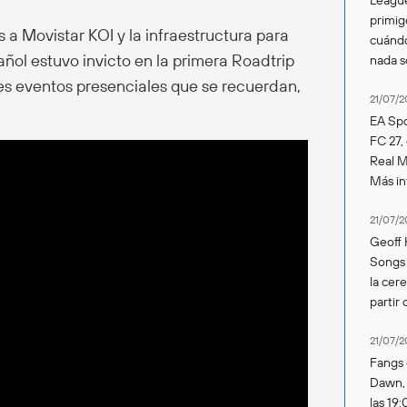
primig
 a Movistar KOI y la infraestructura para
cuándo
añol estuvo invicto en la primera Roadtrip
nada 
res eventos presenciales que se recuerdan,
21/07/2
EA Spo
FC 27,
Real Ma
Más in
21/07/2
Geoff 
Songs 
la cer
partir 
21/07/2
Fangs 
Dawn, s
las 19: