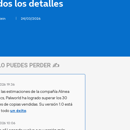
dos los detalles
tein
24/03/2026
LO PUEDES PERDER ✍️
026 19:36
las estimaciones de la compañía Alinea
ics, Palworld ha logrado superar los 30
es de copias vendidas. Su versión 1.0 está
o todo
un éxito
.
026 10:06
 of Legends vuelve a su versión más