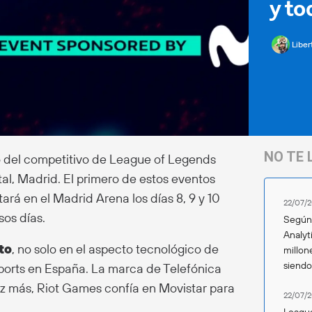
y to
Liber
NO TE 
o del competitivo de League of Legends
tal, Madrid. El primero de estos eventos
tará en el Madrid Arena los días 8, 9 y 10
22/07/2
sos días.
Según 
Analyt
to
, no solo en el aspecto tecnológico de
millon
siend
sports en España. La marca de Telefónica
vez más, Riot Games confía en Movistar para
22/07/2
League