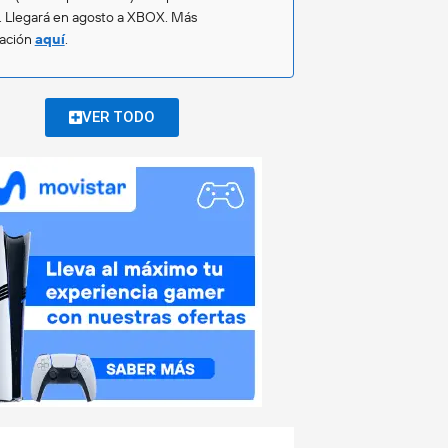
. Llegará en agosto a XBOX. Más
mación
aquí
.
VER TODO