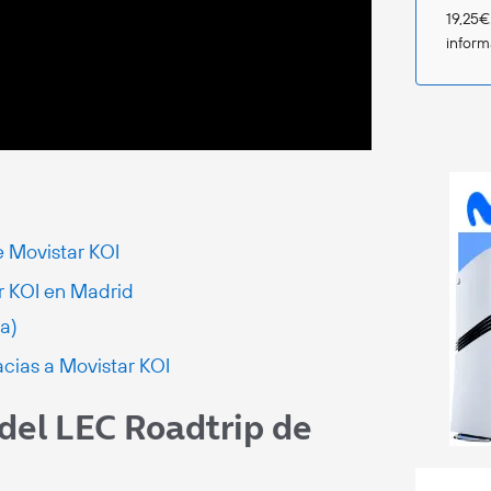
19,25€
infor
e Movistar KOI
r KOI en Madrid
a)
cias a Movistar KOI
del LEC Roadtrip de