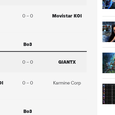
0 – 0
Movistar KOI
Bo3
0 – 0
GIANTX
OI
0 – 0
Karmine Corp
Bo3