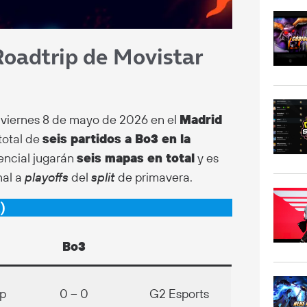
 Roadtrip de Movistar
 viernes 8 de mayo de 2026 en el
Madrid
total de
seis partidos a Bo3 en la
sencial jugarán
seis mapas en total
y es
nal a
playoffs
del
split
de primavera.
)
Bo3
p
0 – 0
G2 Esports