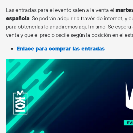
Las entradas para el evento salen a la venta el
martes
española
. Se podrán adquirir a través de internet, y 
para obtenerlas lo añadiremos aquí mismo. Se espera 
venta y que el precio oscile según la posición en el est
Enlace para comprar las entradas