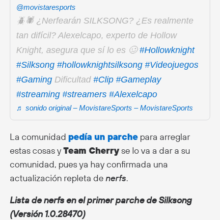
@movistaresports
🪲🕷️ ¿Nerfearán SILKSONG? ¿Es realmente
tan difícil? Alexelcapo, experto de Hollow
Knight, asegura que sí lo es 🥴
#Hollowknight
#Silksong
#hollowknightsilksong
#Videojuegos
#Gaming
Dificultad
#Clip
#Gameplay
#streaming
#streamers
#Alexelcapo
♬ sonido original – MovistareSports – MovistareSports
La comunidad
pedía un parche
para arreglar
estas cosas y
Team Cherry
se lo va a dar a su
comunidad, pues ya hay confirmada una
actualización repleta de
nerfs
.
Lista de nerfs en el primer parche de Silksong
(Versión 1.0.28470)