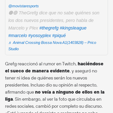
@movistaresports
🟠🟣 TheGrefg dice que no sabe quiénes son
los dos nuevos presidentes, pero habla de
Marcelo y Plex
#thegrefg
#kingsleague
#marcelo
#yosoyplex
#piqué
♬ Animal Crossing Bossa Nova A1(1403828) – Prico
Studio
Grefg reaccionó al rumor en Twitch,
haciéndose
el sueco de manera evidente
, y aseguró no
tener ni idea de quiénes serán los nuevos
presidentes. Incluso dio su opinión al respecto,
afirmando que
no veía a ninguno de ellos en la
liga
. Sin embargo, al ver la foto que circulaba en
redes sociales, cambió por completo su discurso.