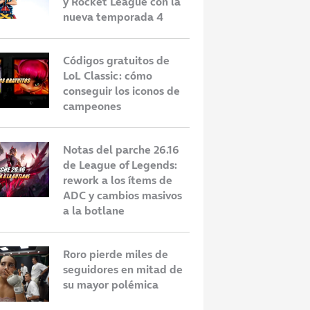
y Rocket League con la
nueva temporada 4
Códigos gratuitos de
LoL Classic: cómo
conseguir los iconos de
campeones
dona el
Los posibles participantes de la
A
nge 2026 tras 11
Velada del año 7: empiezan los
s
Notas del parche 26.16
rumores
r
de League of Legends:
rework a los ítems de
ADC y cambios masivos
a la botlane
Roro pierde miles de
seguidores en mitad de
su mayor polémica