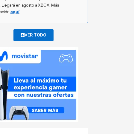
. Llegará en agosto a XBOX. Más
mación
aquí
.
VER TODO