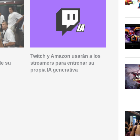
Twitch y Amazon usarán a los
Xokas aban
de su
streamers para entrenar su
SoloQChalle
propia IA generativa
partidas