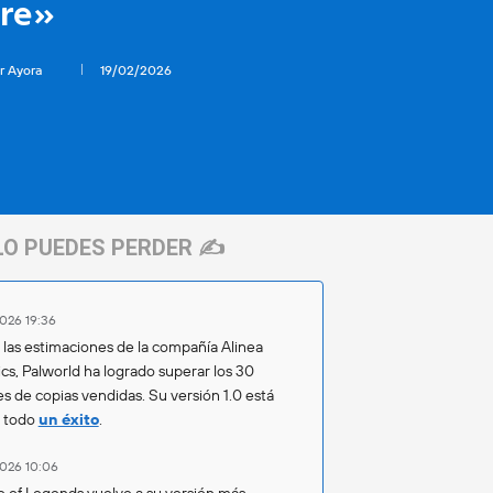
ire»
r Ayora
19/02/2026
LO PUEDES PERDER ✍️
026 19:36
las estimaciones de la compañía Alinea
ics, Palworld ha logrado superar los 30
es de copias vendidas. Su versión 1.0 está
o todo
un éxito
.
026 10:06
 of Legends vuelve a su versión más