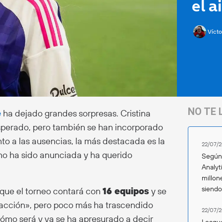
el a
Vícto
NO TE 
e
ha dejado grandes sorpresas. Cristina
sperado, pero también se han incorporado
to a las ausencias, la más destacada es la
22/07/2
 no ha sido anunciada y ha querido
Según 
Analyt
millon
siend
 que el torneo contará con
16 equipos
y se
cción», pero poco más ha trascendido
22/07/2
mo será y ya se ha apresurado a decir
League