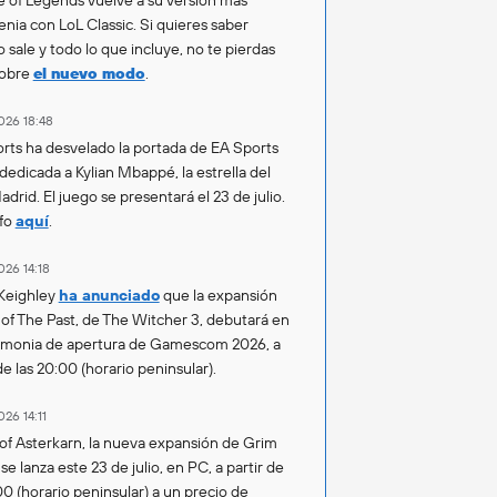
enia con LoL Classic. Si quieres saber
 sale y todo lo que incluye, no te pierdas
sobre
el nuevo modo
.
026 18:48
rts ha desvelado la portada de EA Sports
 dedicada a Kylian Mbappé, la estrella del
drid. El juego se presentará el 23 de julio.
fo
aquí
.
026 14:18
Keighley
ha anunciado
que la expansión
of The Past, de The Witcher 3, debutará en
emonia de apertura de Gamescom 2026, a
de las 20:00 (horario peninsular).
026 14:11
of Asterkarn, la nueva expansión de Grim
e lanza este 23 de julio, en PC, a partir de
00 (horario peninsular) a un precio de