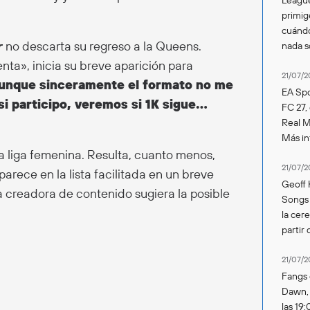
primig
cuándo
r
no descarta su regreso a la Queens.
nada 
ta», inicia su breve aparición para
21/07/2
aunque sinceramente el formato no me
EA Spo
si participo, veremos si 1K sigue…
FC 27,
Real Ma
Más in
la liga femenina. Resulta, cuanto menos,
21/07/2
parece en la lista facilitada en un breve
Geoff 
la creadora de contenido sugiera la posible
Songs 
la cer
partir 
21/07/2
Fangs 
Dawn, s
las 19: