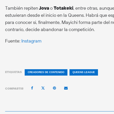
También repiten
Jova
o
Totakeki
, entre otras, aunqu
estuvieran desde el inicio en la Queens. Habrá que es
para conocer si, finalmente, Mayichi forma parte del nu
contrario, decide abandonar la competición.
Fuente:
Instagram
ETIQUETAS
CREADORES DE CONTENIDO
QUEENS LEAGUE
COMPARTIR