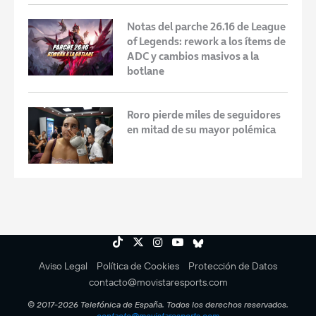
Notas del parche 26.16 de League
of Legends: rework a los ítems de
ADC y cambios masivos a la
botlane
Roro pierde miles de seguidores
en mitad de su mayor polémica
Aviso Legal
Política de Cookies
Protección de Datos
contacto@movistaresports.com
© 2017-2026 Telefónica de España. Todos los derechos reservados.
contacto@movistaresports.com