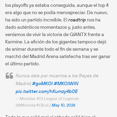
los playoffs ya estaba conseguida, aunque el top 4
era algo que no se podía menospreciar. De nuevo,
ha sido un partido increíble. El
roadtrip
nos ha
dado auténticos momentazos y, justo antes,
veníamos de vivir la victoria de GIANTX frente a
Karmine. La afición de los gigantes tampoco dejó
de animar durante todo el fin de semana y se
marchó del Madrid Arena satisfecha tras ver ganar
el último partido.
Nunca deis por muertos a los Reyes de
Madrid.
#goMKOI
#MKOIWIN
pic.twitter.com/hKumzy4b0E
— Movistar KOI League of Legends
(@MovistarKOILoL)
May 10, 2026