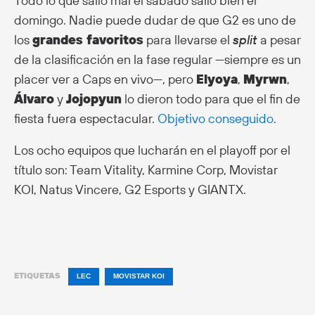
Todo lo que salió mal el sábado salió bien el
domingo. Nadie puede dudar de que G2 es uno de
los
grandes favoritos
para llevarse el
split
a pesar
de la clasificación en la fase regular —siempre es un
placer ver a Caps en vivo—, pero
Elyoya
,
Myrwn
,
Álvaro
y
Jojopyun
lo dieron todo para que el fin de
fiesta fuera espectacular.
Objetivo conseguido
.
Los ocho equipos que lucharán en el playoff por el
título son: Team Vitality, Karmine Corp, Movistar
KOI, Natus Vincere, G2 Esports y GIANTX.
ETIQUETAS
LEC
MOVISTAR KOI