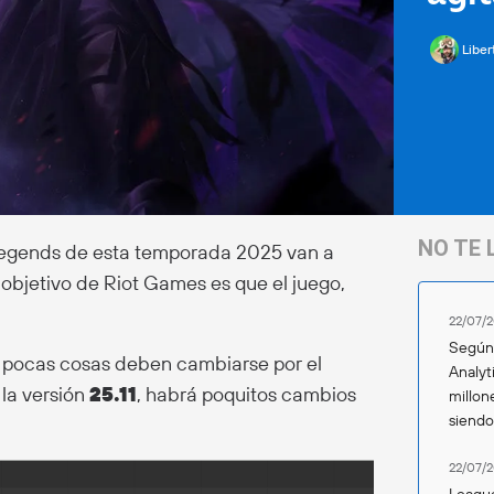
Liber
NO TE 
 Legends de esta temporada 2025 van a
l objetivo de Riot Games es que el juego,
22/07/2
Según 
e pocas cosas deben cambiarse por el
Analyt
e la versión
25.11
, habrá poquitos cambios
millon
siend
22/07/2
League