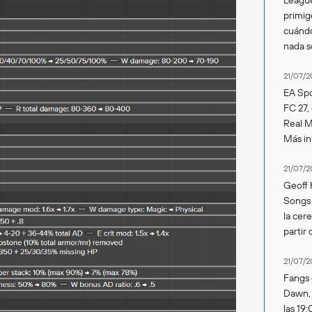
primig
cuándo
nada 
21/07/2
EA Spo
FC 27,
Real Ma
Más in
21/07/2
Geoff 
Songs 
la cer
partir 
21/07/2
Fangs 
Dawn, s
las 19: