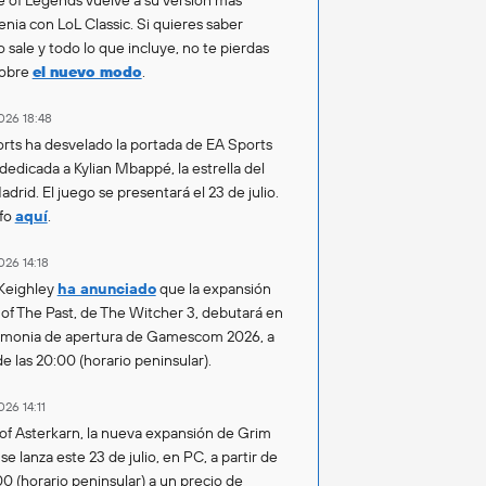
enia con LoL Classic. Si quieres saber
 sale y todo lo que incluye, no te pierdas
sobre
el nuevo modo
.
026 18:48
rts ha desvelado la portada de EA Sports
 dedicada a Kylian Mbappé, la estrella del
drid. El juego se presentará el 23 de julio.
fo
aquí
.
026 14:18
Keighley
ha anunciado
que la expansión
of The Past, de The Witcher 3, debutará en
emonia de apertura de Gamescom 2026, a
de las 20:00 (horario peninsular).
026 14:11
of Asterkarn, la nueva expansión de Grim
e lanza este 23 de julio, en PC, a partir de
00 (horario peninsular) a un precio de