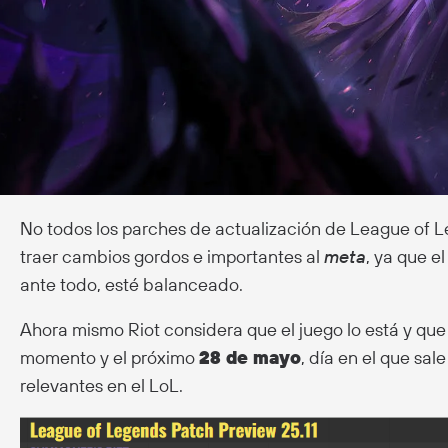
No todos los parches de actualización de League of
traer cambios gordos e importantes al
meta
, ya que e
ante todo, esté balanceado.
Ahora mismo Riot considera que el juego lo está y qu
momento y el próximo
28 de mayo
, día en el que sal
relevantes en el LoL.