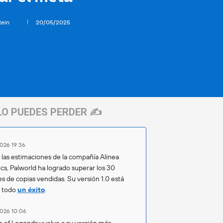
tein
20/05/2025
LO PUEDES PERDER ✍️
026 19:36
las estimaciones de la compañía Alinea
ics, Palworld ha logrado superar los 30
es de copias vendidas. Su versión 1.0 está
o todo
un éxito
.
026 10:06
 of Legends vuelve a su versión más