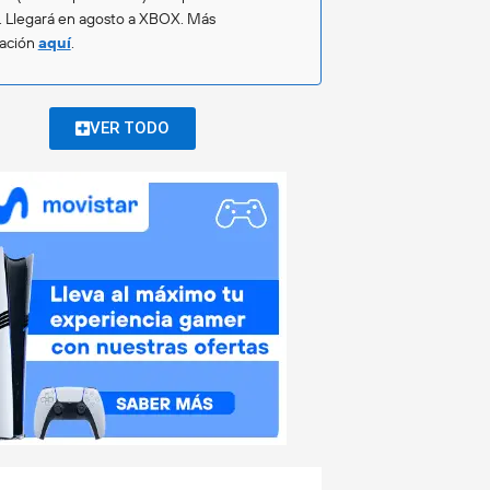
. Llegará en agosto a XBOX. Más
mación
aquí
.
VER TODO