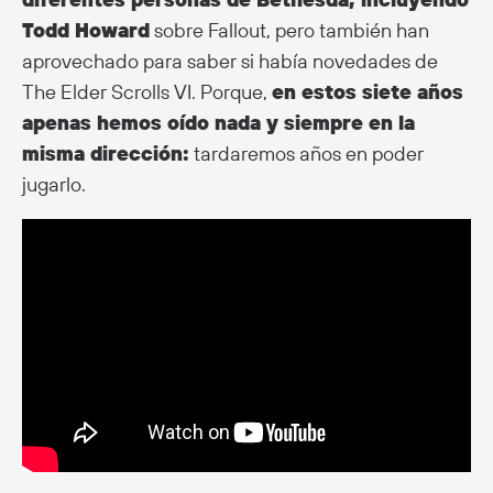
Todd Howard
sobre Fallout, pero también han
aprovechado para saber si había novedades de
The Elder Scrolls VI. Porque,
en estos siete años
apenas hemos oído nada y siempre en la
misma dirección:
tardaremos años en poder
jugarlo.