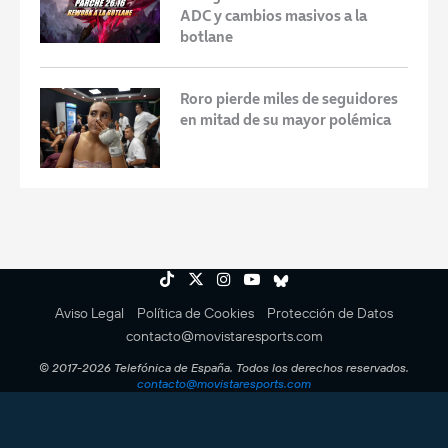
ADC y cambios masivos a la
botlane
Roro pierde miles de seguidores
en mitad de su mayor polémica
Aviso Legal
Política de Cookies
Protección de Datos
contacto@movistaresports.com
© 2017-2026 Telefónica de España. Todos los derechos reservados.
contacto@movistaresports.com