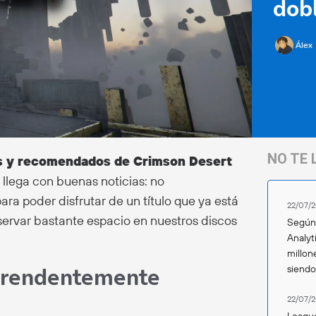
dob
Álex
NO TE 
os y recomendados de Crimson Desert
 llega con buenas noticias: no
a poder disfrutar de un título que ya está
22/07/2
servar bastante espacio en nuestros discos
Según 
Analyt
millon
rprendentemente
siend
22/07/2
League