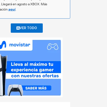
. Llegará en agosto a XBOX. Más
mación
aquí
.
VER TODO