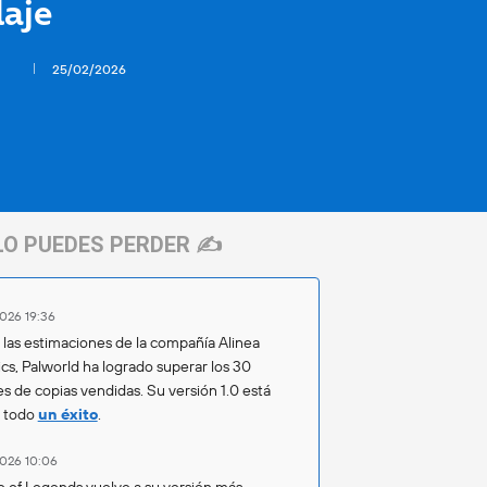
laje
25/02/2026
LO PUEDES PERDER ✍️
026 19:36
las estimaciones de la compañía Alinea
ics, Palworld ha logrado superar los 30
es de copias vendidas. Su versión 1.0 está
o todo
un éxito
.
026 10:06
 of Legends vuelve a su versión más