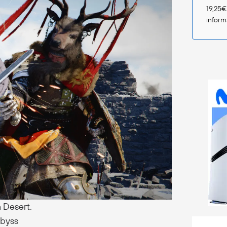
19,25€
infor
 Desert.
Abyss