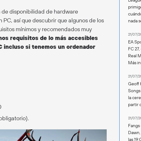
primig
de disponibilidad de hardware
cuándo
en PC, así que descubrir que algunos de los
nada 
quisitos mínimos y recomendados muy
21/07/2
nos requisitos de lo más accesibles
EA Spo
C incluso si tenemos un ordenador
FC 27,
Real Ma
Más in
21/07/2
Geoff 
Songs 
la cer
partir 
0
bligatorio).
21/07/2
Fangs 
Dawn, s
las 19: