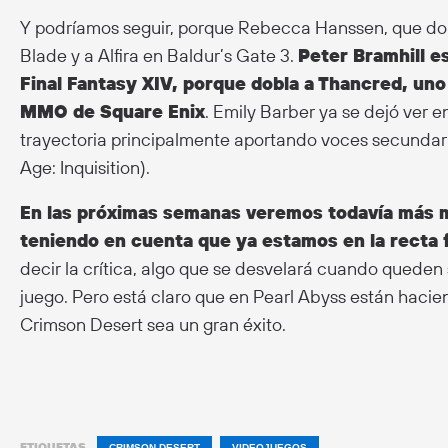
Y podríamos seguir, porque Rebecca Hanssen, que dobl
Blade y a Alfira en Baldur’s Gate 3.
Peter Bramhill e
Final Fantasy XIV, porque dobla a Thancred, uno
MMO de Square Enix
. Emily Barber ya se dejó ver e
trayectoria principalmente aportando voces secundar
Age: Inquisition).
En las próximas semanas veremos todavía más m
teniendo en cuenta que ya estamos en la recta f
decir la crítica, algo que se desvelará cuando queden 
juego. Pero está claro que en Pearl Abyss están hacie
Crimson Desert sea un gran éxito.
ETIQUETAS
CRIMSON DESERT
VIDEOJUEGOS