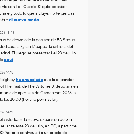
enia con LoL Classic. Si quieres saber
 sale y todo lo que incluye, no te pierdas
sobre
el nuevo modo
.
026 18:48
rts ha desvelado la portada de EA Sports
 dedicada a Kylian Mbappé, la estrella del
drid. El juego se presentará el 23 de julio.
fo
aquí
.
026 14:18
Keighley
ha anunciado
que la expansión
of The Past, de The Witcher 3, debutará en
emonia de apertura de Gamescom 2026, a
de las 20:00 (horario peninsular).
026 14:11
of Asterkarn, la nueva expansión de Grim
e lanza este 23 de julio, en PC, a partir de
00 (horario peninsular) a un precio de