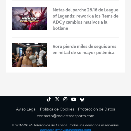
Notas del parche 26.16 de League
of Legends: rework a los ítems de
ADC y cambios masivos a la
botlane
Roro pierde miles de seguidores
en mitad de su mayor polémica
Aviso Legal
Política de Cookies
Protección de Datos
contacto@movistaresports.com
© 2017-2026 Telefónica de España. Todos los derechos reservados.
contacto@movistaresports.com