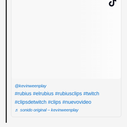
@kevinweenplay
#rubius
#elrubius
#rubiusclips
#twitch
#clipsdetwitch
#clips
#nuevovideo
♬ sonido original – kevinweenplay