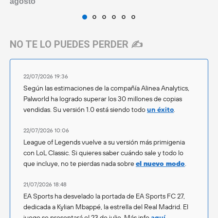
agosto
NO TE LO PUEDES PERDER ✍️
22/07/2026 19:36
Según las estimaciones de la compañía Alinea Analytics,
Palworld ha logrado superar los 30 millones de copias
vendidas. Su versión 1.0 está siendo todo
un éxito
.
22/07/2026 10:06
League of Legends vuelve a su versión más primigenia
con LoL Classic. Si quieres saber cuándo sale y todo lo
que incluye, no te pierdas nada sobre
el nuevo modo
.
21/07/2026 18:48
EA Sports ha desvelado la portada de EA Sports FC 27,
dedicada a Kylian Mbappé, la estrella del Real Madrid. El
juego se presentará el 23 de julio. Más info
aquí
.