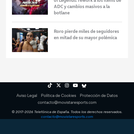
of Legends: rework a los ítems de
ADC y cambios masivos a la
botlane
Roro pierde miles de seguidores
en mitad de su mayor polémica
Aviso Legal
Política de Cookies
Protección de Datos
contacto@movistaresports.com
© 2017-2026 Telefónica de España. Todos los derechos reservados.
contacto@movistaresports.com