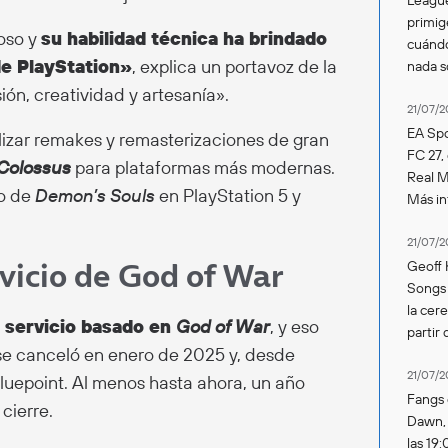
primig
oso y
su habilidad técnica ha brindado
cuándo
de PlayStation»
, explica un portavoz de la
nada 
ón, creatividad y artesanía».
21/07/2
EA Spo
lizar remakes y remasterizaciones de gran
FC 27,
Colossus
para plataformas más modernas.
Real Ma
to de
Demon’s Souls
en PlayStation 5 y
Más in
21/07/2
rvicio de God of War
Geoff 
Songs 
la cer
 servicio basado en
God of War
, y eso
partir 
o se canceló en enero de 2025 y, desde
21/07/2
luepoint. Al menos hasta ahora, un año
Fangs 
cierre.
Dawn, s
las 19: