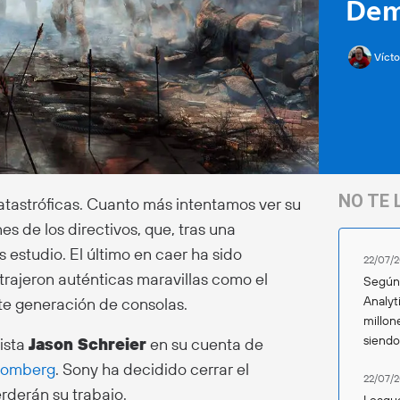
Dem
Vícto
NO TE 
tastróficas. Cuanto más intentamos ver su
s de los directivos, que, tras una
 estudio. El último en caer ha sido
22/07/2
trajeron auténticas maravillas como el
Según 
Analyt
nte generación de consolas.
millon
siend
dista
Jason Schreier
en su cuenta de
oomberg
. Sony ha decidido cerrar el
22/07/2
derán su trabajo.
League