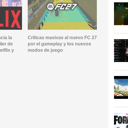
cia la
Críticas masivas al nuevo FC 27
«Malas» not
iler de
por el gameplay y los nuevos
de Riot Ga
tflix y
modos de juego
puesto clav
lanzamient