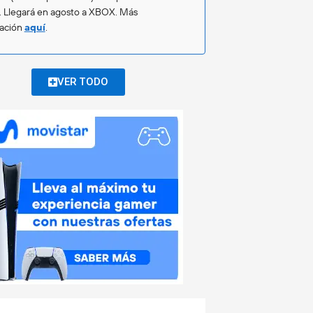
. Llegará en agosto a XBOX. Más
mación
aquí
.
VER TODO