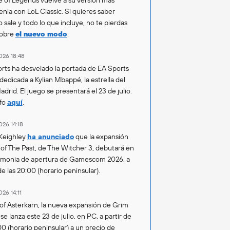
enia con LoL Classic. Si quieres saber
 sale y todo lo que incluye, no te pierdas
sobre
el nuevo modo
.
026 18:48
rts ha desvelado la portada de EA Sports
 dedicada a Kylian Mbappé, la estrella del
drid. El juego se presentará el 23 de julio.
fo
aquí
.
026 14:18
Keighley
ha anunciado
que la expansión
of The Past, de The Witcher 3, debutará en
emonia de apertura de Gamescom 2026, a
de las 20:00 (horario peninsular).
026 14:11
of Asterkarn, la nueva expansión de Grim
e lanza este 23 de julio, en PC, a partir de
00 (horario peninsular) a un precio de