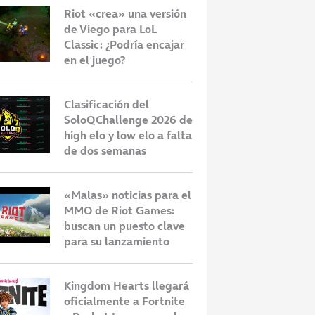
Riot «crea» una versión
de Viego para LoL
Classic: ¿Podría encajar
en el juego?
icias para el MMO
¿Cuándo sale Palworld Online?
A
Clasificación del
mes: buscan un
Así será el nuevo MMO de
d
SoloQChallenge 2026 de
e para su
móviles
q
high elo y low elo a falta
o
2
de dos semanas
«Malas» noticias para el
MMO de Riot Games:
buscan un puesto clave
para su lanzamiento
Kingdom Hearts llegará
oficialmente a Fortnite