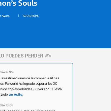
on’s Souls
r Ayora
19/02/2026
LO PUEDES PERDER ✍️
026 19:36
las estimaciones de la compañía Alinea
ics, Palworld ha logrado superar los 30
es de copias vendidas. Su versión 1.0 está
o todo
un éxito
.
026 10:06
 of Legends vuelve a su versión más