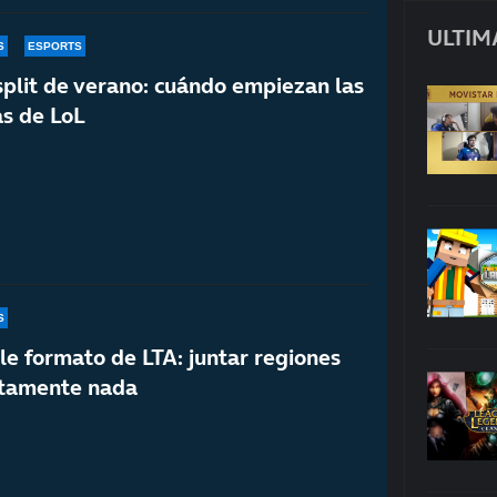
ULTIM
S
ESPORTS
split de verano: cuándo empiezan las
as de LoL
S
le formato de LTA: juntar regiones
utamente nada