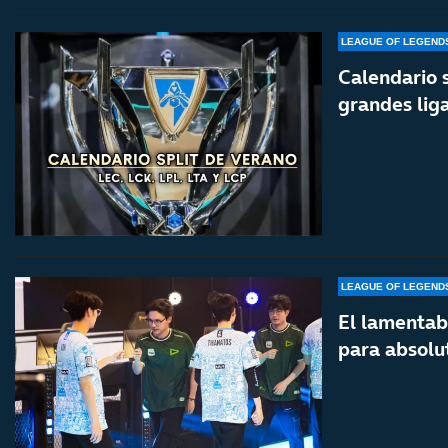
LEAGUE OF LEGEND
Calendario 
grandes lig
LEAGUE OF LEGEND
El lamentab
para absol