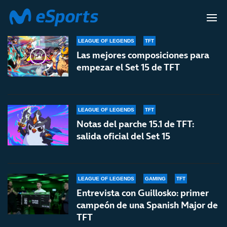
SET 15
LEAGUE OF LEGENDS
TFT
Las mejores composiciones para
empezar el Set 15 de TFT
LEAGUE OF LEGENDS
TFT
Notas del parche 15.1 de TFT:
salida oficial del Set 15
LEAGUE OF LEGENDS
GAMING
TFT
Entrevista con Guillosko: primer
campeón de una Spanish Major de
TFT