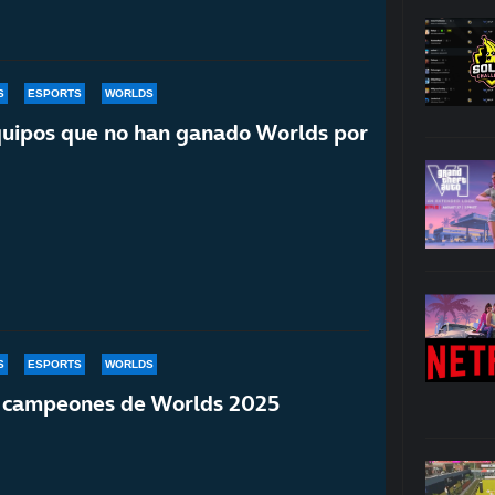
S
ESPORTS
WORLDS
quipos que no han ganado Worlds por
S
ESPORTS
WORLDS
s campeones de Worlds 2025