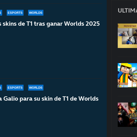
ULTIM
S
ESPORTS
WORLDS
s skins de T1 tras ganar Worlds 2025
S
ESPORTS
WORLDS
a Galio para su skin de T1 de Worlds