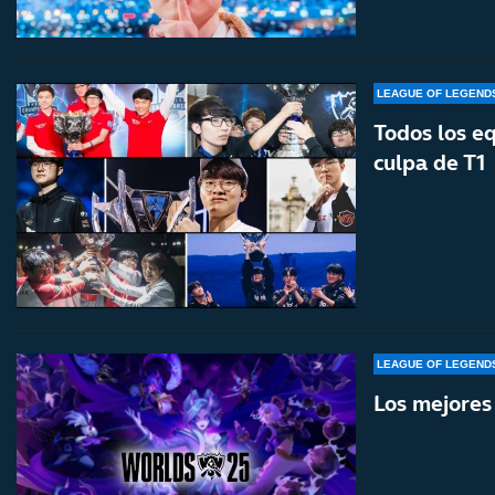
LEAGUE OF LEGEND
Todos los e
culpa de T1
LEAGUE OF LEGEND
Los mejore