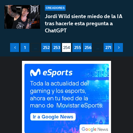
CREADORES
Jordi Wild siente miedo de la IA
tras hacerle esta pregunta a
ChatGPT
1
252
253
255
256
271
…
254
…