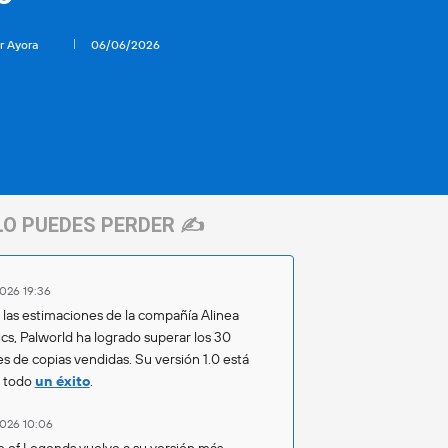
r Ayora
06/06/2026
LO PUEDES PERDER ✍️
026 19:36
las estimaciones de la compañía Alinea
ics, Palworld ha logrado superar los 30
es de copias vendidas. Su versión 1.0 está
o todo
un éxito
.
026 10:06
 of Legends vuelve a su versión más