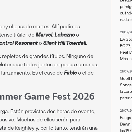
primig
cuándo
nada 
Sony el pasado martes. Allí pudimos
21/07/2
tenso tráiler de
Marvel: Lobezno
o
EA Spo
ontrol Resonant
o
Silent Hill Townfall
.
FC 27,
Real Ma
repletos de grandes títulos. Ninguno de
Más in
lotonarse todos juntos en pocas semanas.
21/07/2
u lanzamiento. Es el caso de
Fable
o el de
Geoff 
Songs 
la cer
ummer Game Fest 2026
partir 
rga. Están previstas dos horas de evento,
21/07/2
Fangs 
busivo. Muchos de ellos serán pura
Dawn, s
sta de Keighley y, por lo tanto, tendrán una
las 19: