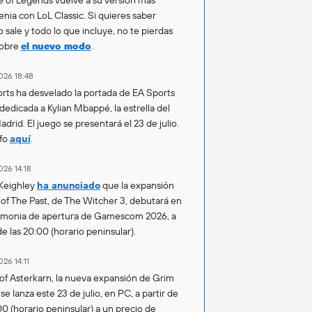
enia con LoL Classic. Si quieres saber
 sale y todo lo que incluye, no te pierdas
sobre
el nuevo modo
.
026 18:48
rts ha desvelado la portada de EA Sports
 dedicada a Kylian Mbappé, la estrella del
drid. El juego se presentará el 23 de julio.
fo
aquí
.
026 14:18
Keighley
ha anunciado
que la expansión
of The Past, de The Witcher 3, debutará en
emonia de apertura de Gamescom 2026, a
de las 20:00 (horario peninsular).
026 14:11
of Asterkarn, la nueva expansión de Grim
e lanza este 23 de julio, en PC, a partir de
00 (horario peninsular) a un precio de