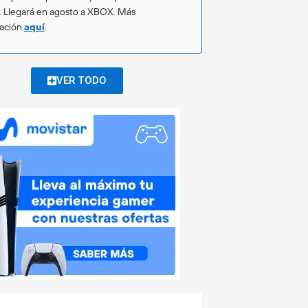
. Llegará en agosto a XBOX. Más
mación
aquí
.
VER TODO