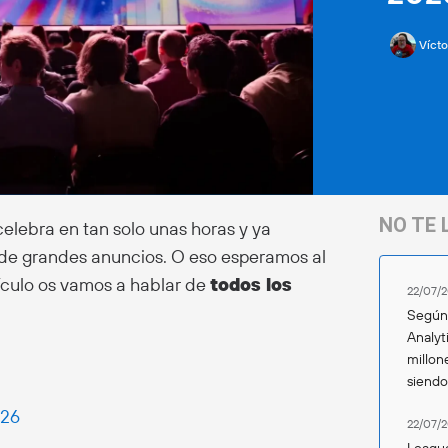
Vícto
NO TE 
celebra en tan solo unas horas y ya
de grandes anuncios. O eso esperamos al
ículo os vamos a hablar de
todos los
22/07/2
Según 
Analyt
millon
siend
026
22/07/2
League