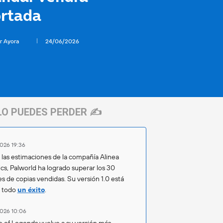
ortada
r Ayora
24/06/2026
LO PUEDES PERDER ✍️
026 19:36
las estimaciones de la compañía Alinea
ics, Palworld ha logrado superar los 30
es de copias vendidas. Su versión 1.0 está
o todo
un éxito
.
026 10:06
 of Legends vuelve a su versión más