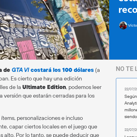
rec
Vícto
NO TE 
ta de
GTA VI
costará los 100 dólares
(a
ban. Es cierto que hay una edición
lles de la
Ultimate Edition
, podemos leer
22/07/2
a versión que estarán cerradas para los
Según 
Analyt
millon
siend
 ítems, personalizaciones e incluso
te, capar ciertos locales en el juego que
22/07/2
s alto. Por lo tanto, se puede deducir que
League