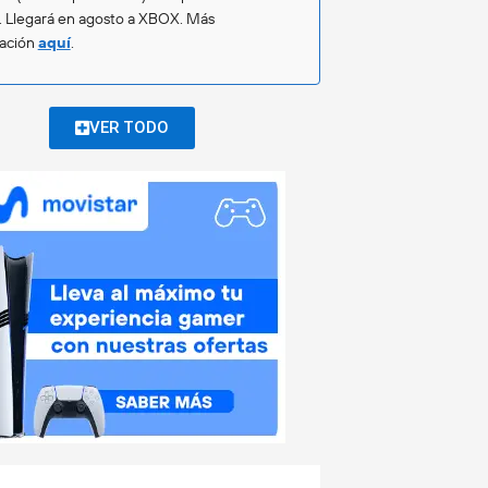
. Llegará en agosto a XBOX. Más
mación
aquí
.
VER TODO