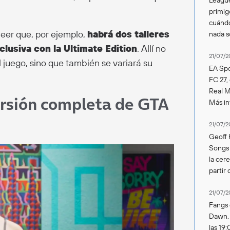
primig
cuándo
leer que, por ejemplo,
habrá dos talleres
nada 
lusiva con la Ultimate Edition
. Allí no
21/07/2
 juego, sino que también se variará su
EA Spo
FC 27,
Real Ma
versión completa de GTA
Más in
21/07/2
Geoff 
Songs 
la cer
partir 
21/07/2
Fangs 
Dawn, s
las 19: