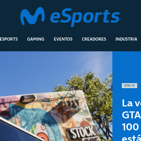
ESPORTS
GAMING
EVENTOS
CREADORES
INDUSTRIA
GTA VI
La v
GTA 
100 
est