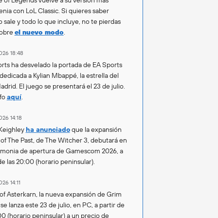
enia con LoL Classic. Si quieres saber
 sale y todo lo que incluye, no te pierdas
sobre
el nuevo modo
.
026 18:48
rts ha desvelado la portada de EA Sports
 dedicada a Kylian Mbappé, la estrella del
drid. El juego se presentará el 23 de julio.
fo
aquí
.
026 14:18
Keighley
ha anunciado
que la expansión
of The Past, de The Witcher 3, debutará en
emonia de apertura de Gamescom 2026, a
de las 20:00 (horario peninsular).
026 14:11
of Asterkarn, la nueva expansión de Grim
e lanza este 23 de julio, en PC, a partir de
00 (horario peninsular) a un precio de