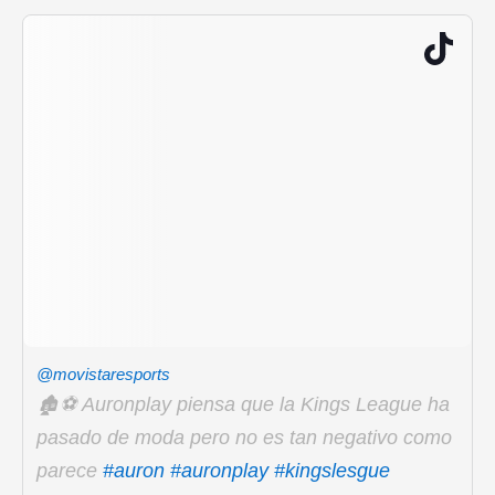
@movistaresports
🏚️⚽️ Auronplay piensa que la Kings League ha
pasado de moda pero no es tan negativo como
parece
#auron
#auronplay
#kingslesgue