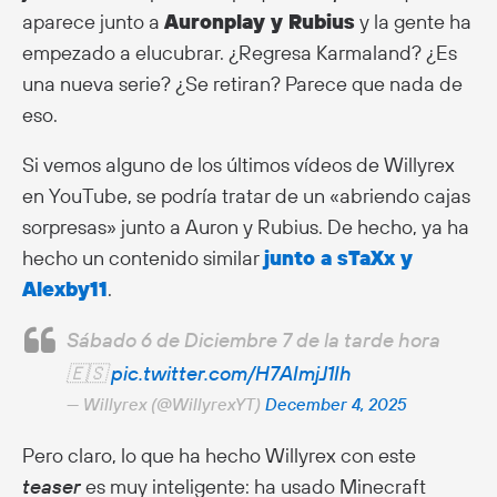
aparece junto a
Auronplay y Rubius
y la gente ha
empezado a elucubrar. ¿Regresa Karmaland? ¿Es
una nueva serie? ¿Se retiran? Parece que nada de
eso.
Si vemos alguno de los últimos vídeos de Willyrex
en YouTube, se podría tratar de un «abriendo cajas
sorpresas» junto a Auron y Rubius. De hecho, ya ha
hecho un contenido similar
junto a sTaXx y
Alexby11
.
Sábado 6 de Diciembre 7 de la tarde hora
🇪🇸
pic.twitter.com/H7AImjJ1Ih
— Willyrex (@WillyrexYT)
December 4, 2025
Pero claro, lo que ha hecho Willyrex con este
teaser
es muy inteligente: ha usado Minecraft