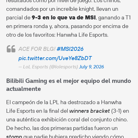
resultados como por nivel de juego. Los chinos,
comandados por un increíble knight, llevan un
parcial de
9-3 en lo que va de MSI
, ganando a T1
en primera ronda y, ahora, pasando por encima de
otro de los favoritos: Hanwha Life Esports.
ACE FOR BLG!
#MSI2026
pic.twitter.com/UveYe8ZbDT
— LoL Esports (@lolesports)
July 9, 2026
Bilibili Gaming es el mejor equipo del mundo
actualmente
El campeón de la LPL ha destrozado a Hanwha
Life Esports en la final del
winners bracket
(3-1) en
una auténtica exhibición coral del conjunto chino.
De hecho, las dos primeras partidas fueron un
stomp
que nadie hubiera predicho viendo cómo