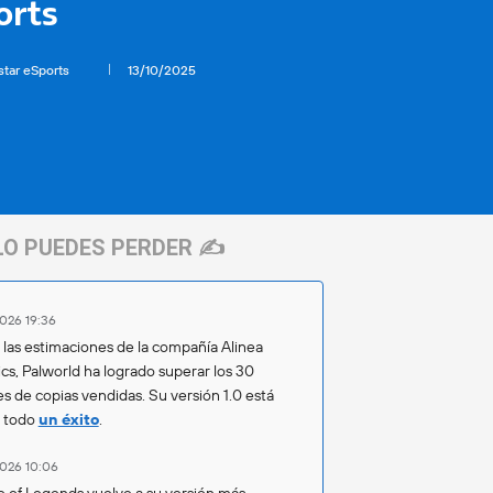
orts
star eSports
13/10/2025
LO PUEDES PERDER ✍️
026 19:36
las estimaciones de la compañía Alinea
ics, Palworld ha logrado superar los 30
es de copias vendidas. Su versión 1.0 está
o todo
un éxito
.
026 10:06
 of Legends vuelve a su versión más