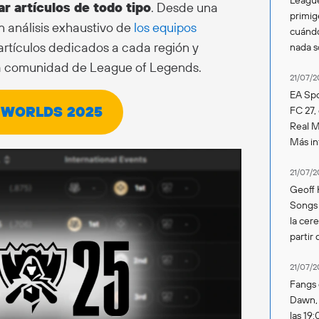
r artículos de todo tipo
. Desde una
primig
un análisis exhaustivo de
los equipos
cuándo
artículos dedicados a cada región y
nada 
a comunidad de League of Legends.
21/07/2
EA Spo
 WORLDS 2025
FC 27,
Real Ma
Más in
21/07/2
Geoff 
Songs 
la cer
partir 
21/07/2
Fangs 
Dawn, s
las 19: