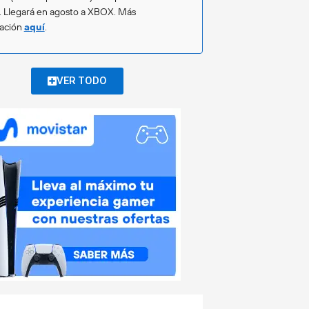
. Llegará en agosto a XBOX. Más
mación
aquí
.
VER TODO