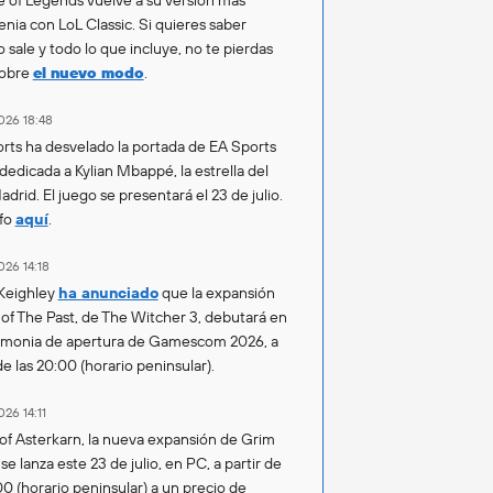
enia con LoL Classic. Si quieres saber
 sale y todo lo que incluye, no te pierdas
sobre
el nuevo modo
.
026 18:48
rts ha desvelado la portada de EA Sports
 dedicada a Kylian Mbappé, la estrella del
drid. El juego se presentará el 23 de julio.
fo
aquí
.
026 14:18
Keighley
ha anunciado
que la expansión
of The Past, de The Witcher 3, debutará en
emonia de apertura de Gamescom 2026, a
de las 20:00 (horario peninsular).
026 14:11
of Asterkarn, la nueva expansión de Grim
e lanza este 23 de julio, en PC, a partir de
00 (horario peninsular) a un precio de