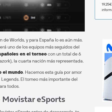
19,25€
infor
ión de Worlds, y para España lo es aún más.
erá uno de los equipos más seguidos del
spañoles en el torneo
con un total de 6
azork), la cuarta nación más representada.
o el mundo
. Hacemos esta guía por amor
 Legends. El torneo más importante del
ara todos.
e Movistar eSports
vistar eSports antes de descargarla, te