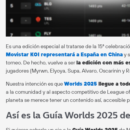
Es una edición especial al tratarse de la 15ª celebrac
Movistar KOI representará a España en China
y s
torneo. De hecho, vuelve a ser
la edición con más e
jugadores (Myrwn, Elyoya, Supa, Alvaro, Oscarinin y R
Nuestra intención es que
Worlds 2025
llegue a tod
a la comunidad y al aspecto competitivo de League of
planeta se merece tener un contenido así, accesible p
Así es la Guía Worlds 2025 d
Si quieres echarle un ojo a la
Guía Worlds 2025
de Mo