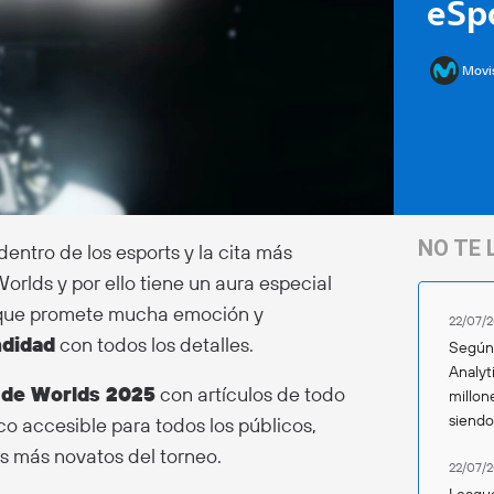
eSp
Movi
NO TE 
dentro de los esports y la cita más
rlds y por ello tiene un aura especial
ue promete mucha emoción y
22/07/2
ndidad
con todos los detalles.
Según 
Analyt
a de Worlds 2025
con artículos de todo
millon
siend
ico accesible para todos los públicos,
s más novatos del torneo.
22/07/2
League