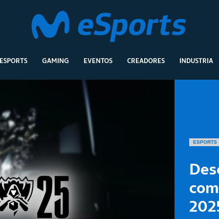
ESPORTS
GAMING
EVENTOS
CREADORES
INDUSTRIA
ESPORTS
Des
com
202