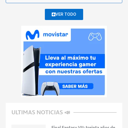
VER TODO
ULTIMAS NOTICIAS 📣
Final Fantasy VII: treinta años de