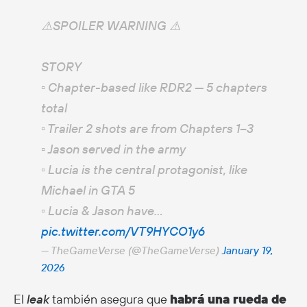
⚠️SPOILER WARNING ⚠️
STORY
▫️ Chapter-based like RDR2 — 5 chapters
total
▫️ Trailer 2 shots are from Chapters 1–3
▫️ Jason served in the army
▫️ Lucia is the central protagonist, like
Michael in GTA 5
▫️ Lucia & Jason have…
pic.twitter.com/VT9HYCO1y6
— TheGameVerse (@TheGameVerse)
January 19,
2026
El
leak
también asegura que
habrá una rueda de