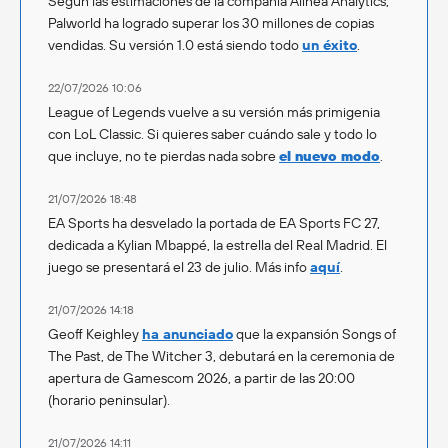
Según las estimaciones de la compañía Alinea Analytics,
Palworld ha logrado superar los 30 millones de copias
vendidas. Su versión 1.0 está siendo todo
un éxito
.
22/07/2026 10:06
League of Legends vuelve a su versión más primigenia
con LoL Classic. Si quieres saber cuándo sale y todo lo
que incluye, no te pierdas nada sobre
el nuevo modo
.
21/07/2026 18:48
EA Sports ha desvelado la portada de EA Sports FC 27,
dedicada a Kylian Mbappé, la estrella del Real Madrid. El
juego se presentará el 23 de julio. Más info
aquí
.
21/07/2026 14:18
Geoff Keighley
ha anunciado
que la expansión Songs of
The Past, de The Witcher 3, debutará en la ceremonia de
apertura de Gamescom 2026, a partir de las 20:00
(horario peninsular).
21/07/2026 14:11