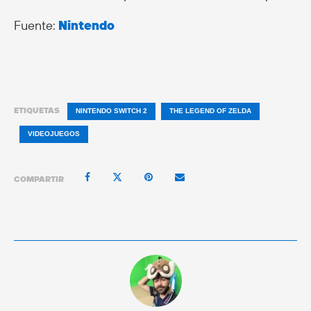
Fuente:
Nintendo
ETIQUETAS
NINTENDO SWITCH 2
THE LEGEND OF ZELDA
VIDEOJUEGOS
COMPARTIR