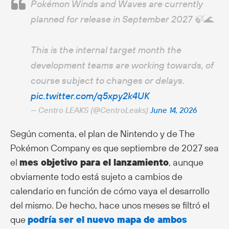
Pokémon Winds and Waves are currently
planned for release in September 2027 🍃🌊.
This is the internal target month the
development teams are working towards, of
course subject to changes or delays.
pic.twitter.com/q5xpy2k4UK
— Centro LEAKS (@CentroLeaks)
June 14, 2026
Según comenta, el plan de Nintendo y de The
Pokémon Company es que septiembre de 2027 sea
el
mes objetivo para el lanzamiento
, aunque
obviamente todo está sujeto a cambios de
calendario en función de cómo vaya el desarrollo
del mismo. De hecho, hace unos meses se filtró el
que
podría ser el nuevo mapa de ambos