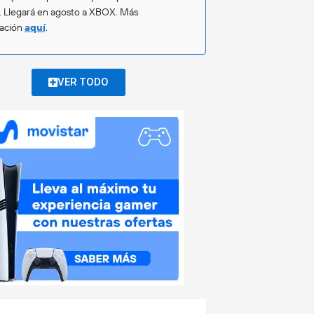
. Llegará en agosto a XBOX. Más
mación
aquí
.
VER TODO