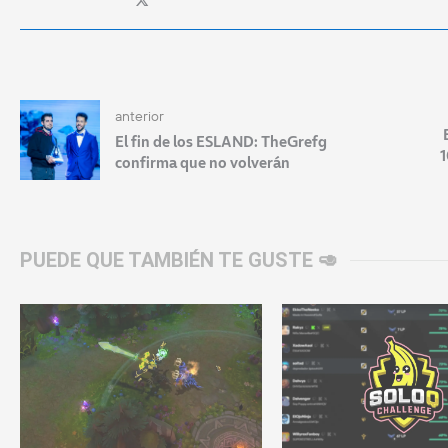
anterior
El fin de los ESLAND: TheGrefg
1
confirma que no volverán
PUEDE QUE TAMBIÉN TE GUSTE 🥑