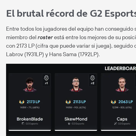
El brutal récord de G2 Esport
Entre todos los jugadores del equipo han conseguido s
miembro del
roster
está entre los mejores de su posic
con 2173 LP (cifra que puede variar si juega), segui
Labrov (1931LP) y Hans Sama (1792LP).