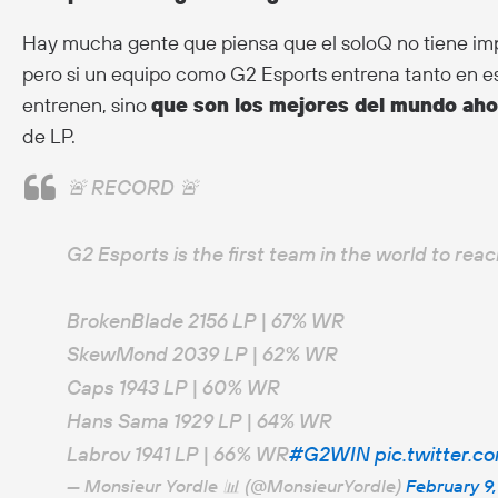
Hay mucha gente que piensa que el soloQ no tiene impa
pero si un equipo como G2 Esports entrena tanto en e
entrenen, sino
que son los mejores del mundo ah
de LP.
🚨 RECORD 🚨
G2 Esports is the first team in the world to rea
BrokenBlade 2156 LP | 67% WR
SkewMond 2039 LP | 62% WR
Caps 1943 LP | 60% WR
Hans Sama 1929 LP | 64% WR
Labrov 1941 LP | 66% WR
#G2WIN
pic.twitter.
— Monsieur Yordle 📊 (@MonsieurYordle)
February 9