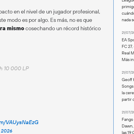
primig
cto en el nivel de un jugador profesional,
cuándo
ste modo es por algo. Es más, no es que
nada 
ora mismo
cosechando un récord histórico
21/07/2
EA Spo
FC 27,
Real Ma
Más in
ch 10 000 LP
21/07/2
Geoff 
Songs 
la cer
partir 
21/07/2
Fangs 
com/VAUysNaEzG
Dawn, s
, 2026
las 19: