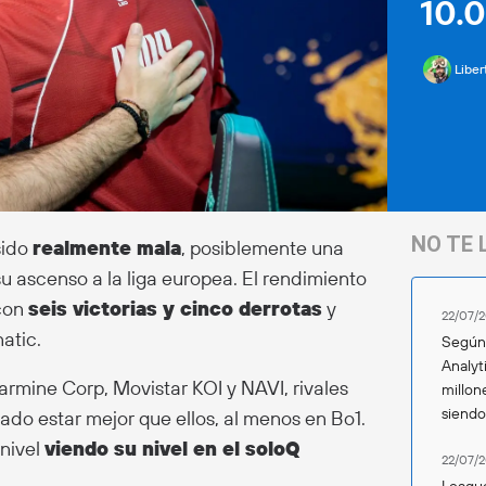
10.
Liber
NO TE 
sido
realmente mala
, posiblemente una
su ascenso a la liga europea. El rendimiento
 con
seis victorias y cinco derrotas
y
22/07/2
atic.
Según 
Analyt
rmine Corp, Movistar KOI y NAVI, rivales
millon
siend
do estar mejor que ellos, al menos en Bo1.
 nivel
viendo su nivel en el soloQ
22/07/2
League