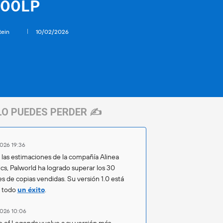
000LP
tein
10/02/2026
LO PUEDES PERDER ✍️
026 19:36
las estimaciones de la compañía Alinea
ics, Palworld ha logrado superar los 30
es de copias vendidas. Su versión 1.0 está
o todo
un éxito
.
026 10:06
 of Legends vuelve a su versión más