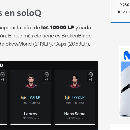
19,25€
s en soloQ
infor
uperar la cifra de
los 10000 LP
y cada
ión. El que más elo tiene es BrokenBlade
do de SkewMond (2113LP), Caps (2063LP),