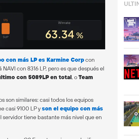
ULTI
ipo con más LP es Karmine Corp
con
 NAVI con 8316 LP, pero es que después el
último con 5089LP en total
, o
Team
s son similares: casi todos los equipos
ne casi 9100 LP y
son el equipo con más
 el servidor tiene bastante más nivel que en