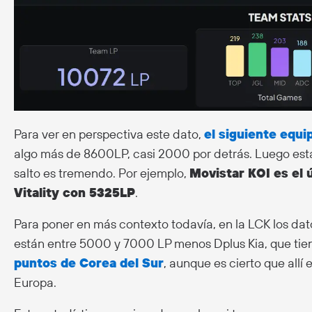
Para ver en perspectiva este dato,
el siguiente equ
algo más de 8600LP, casi 2000 por detrás. Luego está
salto es tremendo. Por ejemplo,
Movistar KOI es el 
Vitality con 5325LP
.
Para poner en más contexto todavía, en la LCK los dato
están entre 5000 y 7000 LP menos Dplus Kia, que tie
puntos de Corea del Sur
, aunque es cierto que allí
Europa.