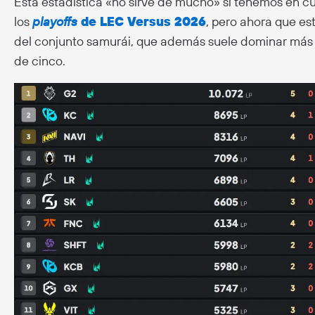
Esta estadística «no sirve de mucho» si tenemos en cu
los
playoffs
de LEC Versus 2026
, pero ahora que e
del conjunto samurái, que además suele dominar más en
de cinco.