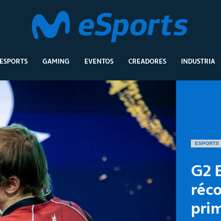
ESPORTS
GAMING
EVENTOS
CREADORES
INDUSTRIA
ESPORTS
G2 
réco
prim