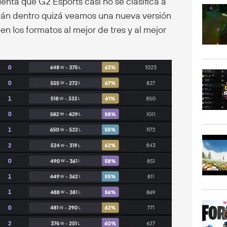
enta que G2 Esports casi no se clasifica a
stán dentro quizá veamos una nueva versión
 los formatos al mejor de tres y al mejor