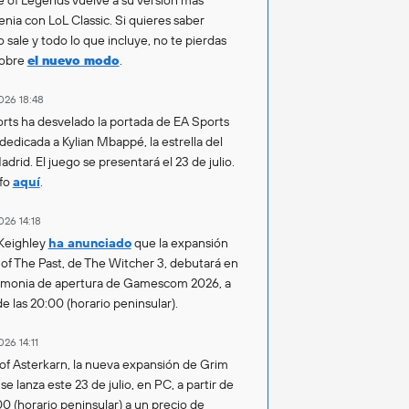
enia con LoL Classic. Si quieres saber
 sale y todo lo que incluye, no te pierdas
sobre
el nuevo modo
.
026 18:48
rts ha desvelado la portada de EA Sports
 dedicada a Kylian Mbappé, la estrella del
drid. El juego se presentará el 23 de julio.
fo
aquí
.
026 14:18
Keighley
ha anunciado
que la expansión
of The Past, de The Witcher 3, debutará en
emonia de apertura de Gamescom 2026, a
de las 20:00 (horario peninsular).
026 14:11
of Asterkarn, la nueva expansión de Grim
e lanza este 23 de julio, en PC, a partir de
00 (horario peninsular) a un precio de