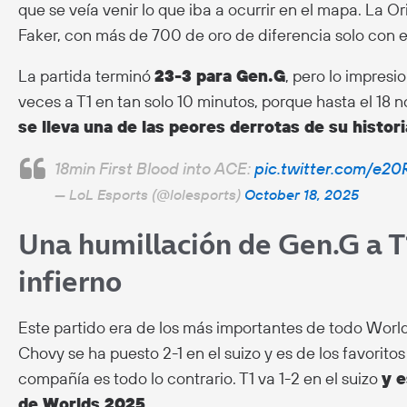
que se veía venir lo que iba a ocurrir en el mapa. La 
Faker, con más de 700 de oro de diferencia solo con 
La partida terminó
23-3 para Gen.G
, pero lo impres
veces a T1 en tan solo 10 minutos, porque hasta el 18
se lleva una de las peores derrotas de su histori
18min First Blood into ACE:
pic.twitter.com/e20
— LoL Esports (@lolesports)
October 18, 2025
Una humillación de Gen.G a T
infierno
Este partido era de los más importantes de todo Worl
Chovy se ha puesto 2-1 en el suizo y es de los favoritos
compañía es todo lo contrario. T1 va 1-2 en el suizo
y e
de Worlds 2025
.