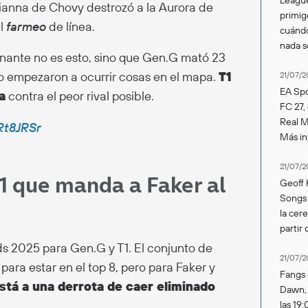
Orianna de Chovy destrozó a la Aurora de
primig
el
farmeo
de línea.
cuándo
nada 
ionante no es esto, sino que Gen.G mató 23
 no empezaron a ocurrir cosas en el mapa.
T1
21/07/2
EA Spo
a
contra el peor rival posible.
FC 27,
Real Ma
Rt8JRSr
Más in
21/07/2
1 que manda a Faker al
Geoff 
Songs 
la cer
partir 
ds 2025 para Gen.G y T1. El conjunto de
21/07/2
 para estar en el top 8, pero para Faker y
Fangs 
stá a una derrota de caer eliminado
Dawn, s
las 19: