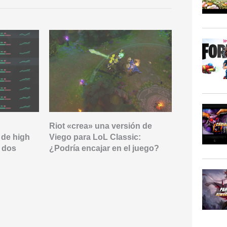
Riot «crea» una versión de
Códigos gra
 de high
Viego para LoL Classic:
Classic: có
e dos
¿Podría encajar en el juego?
iconos de 