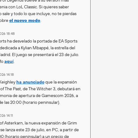
enia con LoL Classic. Si quieres saber
 sale y todo lo que incluye, no te pierdas
sobre
el nuevo modo
.
026 18:48
rts ha desvelado la portada de EA Sports
 dedicada a Kylian Mbappé, la estrella del
drid. El juego se presentará el 23 de julio.
fo
aquí
.
026 14:18
Keighley
ha anunciado
que la expansión
of The Past, de The Witcher 3, debutará en
emonia de apertura de Gamescom 2026, a
de las 20:00 (horario peninsular).
026 14:11
of Asterkarn, la nueva expansión de Grim
e lanza este 23 de julio, en PC, a partir de
00 (horario peninsular) a un precio de