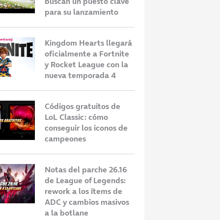
buscan un puesto clave
para su lanzamiento
Kingdom Hearts llegará
oficialmente a Fortnite
y Rocket League con la
nueva temporada 4
Códigos gratuitos de
LoL Classic: cómo
tuitos de LoL
Notas del parche 26.16 de
¿
conseguir los iconos de
mo conseguir los
League of Legends: rework a
L
campeones
campeones
los ítems de ADC y cambios
m
masivos a la botlane
a
Notas del parche 26.16
de League of Legends:
rework a los ítems de
ADC y cambios masivos
a la botlane