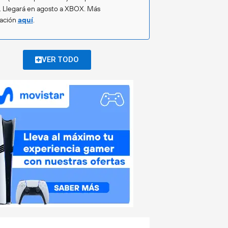
. Llegará en agosto a XBOX. Más
mación
aquí
.
VER TODO