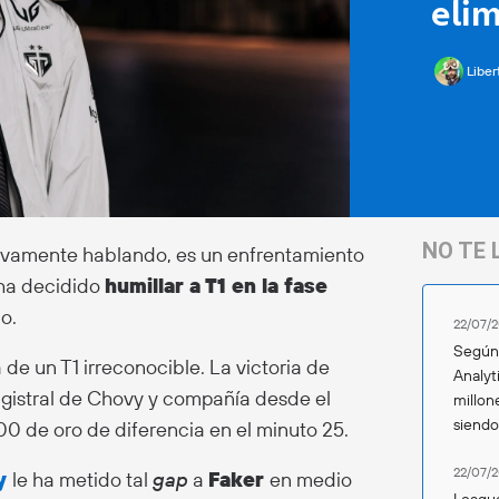
eli
Liber
NO TE 
tivamente hablando, es un enfrentamiento
ha decidido
humillar a T1 en la fase
o.
22/07/2
Según 
e un T1 irreconocible. La victoria de
Analyt
agistral de Chovy y compañía desde el
millon
siend
0 de oro de diferencia en el minuto 25.
22/07/2
y
le ha metido tal
gap
a
Faker
en medio
League