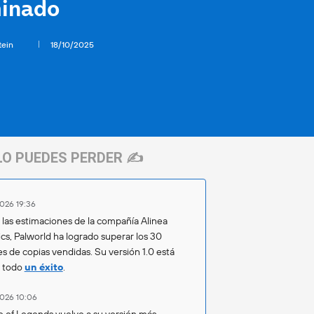
minado
tein
18/10/2025
LO PUEDES PERDER ✍️
026 19:36
las estimaciones de la compañía Alinea
ics, Palworld ha logrado superar los 30
es de copias vendidas. Su versión 1.0 está
o todo
un éxito
.
026 10:06
 of Legends vuelve a su versión más