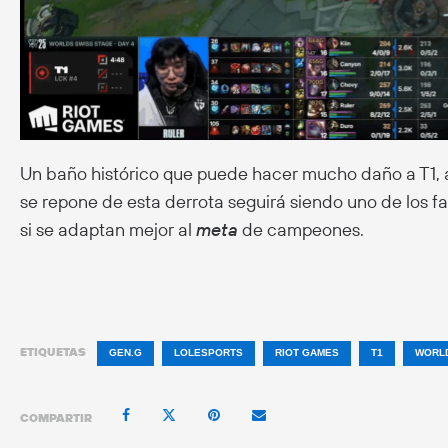
Un baño histórico que puede hacer mucho daño a T1, a
se repone de esta derrota seguirá siendo uno de los fa
si se adaptan mejor al
meta
de campeones.
ETIQUETAS
GEN.G
LOLESPORTS
RIOT GAMES
T1
WORLD
COMPARTIR