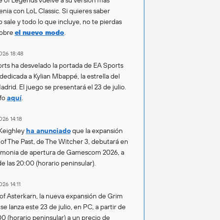
enia con LoL Classic. Si quieres saber
 sale y todo lo que incluye, no te pierdas
sobre
el nuevo modo
.
026 18:48
rts ha desvelado la portada de EA Sports
 dedicada a Kylian Mbappé, la estrella del
drid. El juego se presentará el 23 de julio.
fo
aquí
.
026 14:18
Keighley
ha anunciado
que la expansión
of The Past, de The Witcher 3, debutará en
emonia de apertura de Gamescom 2026, a
de las 20:00 (horario peninsular).
026 14:11
of Asterkarn, la nueva expansión de Grim
e lanza este 23 de julio, en PC, a partir de
00 (horario peninsular) a un precio de