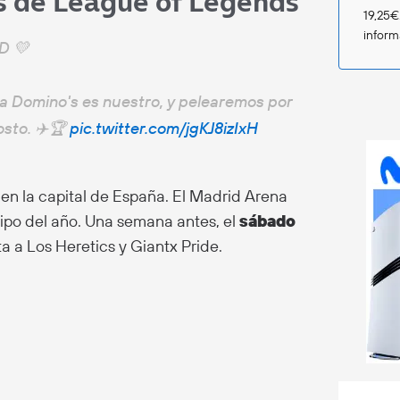
es de League of Legends
19,25€
infor
D 💛
iga Domino's es nuestro, y pelearemos por
osto. ✈️🏆
pic.twitter.com/jgKJ8izIxH
en la capital de España. El Madrid Arena
uipo del año. Una semana antes, el
sábado
ta a Los Heretics y Giantx Pride.