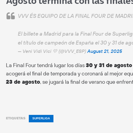
Agosto termina con las final
VVV ÉS EQUIPO DE LA FINAL FOUR DE MADRI
El billete a Madrid para la Final Four de Superl
el título de campeón de España el 30 y 31 de ag
— Veni Vidi Vici 💛 (@VVV_ESP)
August 21, 2025
La Final Four tendrá lugar los días
30 y 31 de agosto
acogerá el final de temporada y coronará al mejor eq
23 de agosto
, se jugará la final de verano que enfren
ETIQUETAS
SUPERLIGA