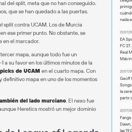
inal del split, meta que no han conseguido.
primig
os, que se han quedado a las puertas.
cuándo
nada 
el split contra UCAM. Los de Murcia
n ese primer punto. No obstante, se
21/07/2
EA Spo
 en el marcador.
FC 27,
Real Ma
l tercer mapa, aunque todo fue un
Más in
-1 a su favor en los últimos minutos de la
picks de UCAM
en el cuarto mapa. Con
21/07/2
o y definitivo mapa en uno de los momentos
Geoff 
Songs 
la cer
partir 
ambién del lado murciano
. El nexo fue
 aunque Heretics mostró un mejor dominio
21/07/2
Fangs 
Dawn, s
las 19: