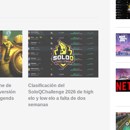
he de
Clasificación del
Riot «crea»
versión
SoloQChallenge 2026 de high
Viego para 
egends
elo y low elo a falta de dos
¿Podría enc
semanas