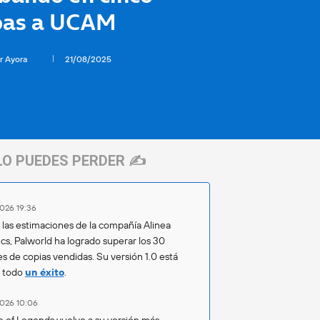
as a UCAM
r Ayora
21/08/2025
LO PUEDES PERDER ✍️
026 19:36
las estimaciones de la compañía Alinea
ics, Palworld ha logrado superar los 30
es de copias vendidas. Su versión 1.0 está
o todo
un éxito
.
026 10:06
 of Legends vuelve a su versión más