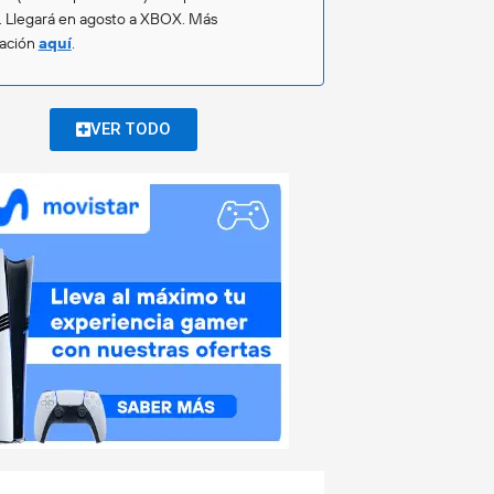
. Llegará en agosto a XBOX. Más
mación
aquí
.
VER TODO