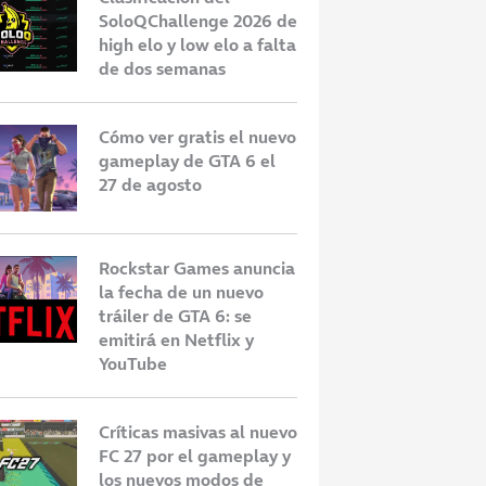
SoloQChallenge 2026 de
high elo y low elo a falta
de dos semanas
Cómo ver gratis el nuevo
gameplay de GTA 6 el
27 de agosto
Rockstar Games anuncia
la fecha de un nuevo
tráiler de GTA 6: se
 una versión de
Códigos gratuitos de LoL
N
emitirá en Netflix y
LoL Classic:
Classic: cómo conseguir los
L
YouTube
ajar en el juego?
iconos de campeones
l
m
Críticas masivas al nuevo
FC 27 por el gameplay y
los nuevos modos de