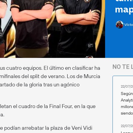
map
Vícto
NO TE 
us cuatro equipos. El último en clasificar ha
mifinales del split de verano. Los de Murcia
artado de la gloria tras un agónico
22/07/2
Según 
Analyt
tan el cuadro de la Final Four, en la que
millon
siend
a.
22/07/2
e podían arrebatar la plaza de Veni Vidi
League