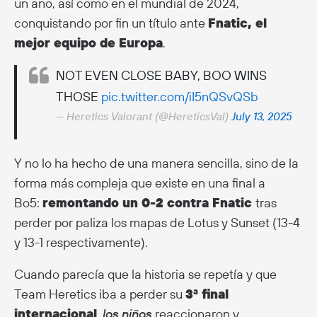
un año, así como en el mundial de 2024,
conquistando por fin un título ante
Fnatic, el
mejor equipo de Europa
.
NOT EVEN CLOSE BABY, BOO WINS
THOSE
pic.twitter.com/iI5nQSvQSb
— Heretics Valorant (@HereticsVal)
July 13, 2025
Y no lo ha hecho de una manera sencilla, sino de la
forma más compleja que existe en una final a
Bo5:
remontando un 0-2 contra Fnatic
tras
perder por paliza los mapas de Lotus y Sunset (13-4
y 13-1 respectivamente).
Cuando parecía que la historia se repetía y que
Team Heretics iba a perder su
3ª final
internacional
, los niños
reaccionaron y