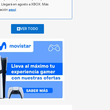
. Llegará en agosto a XBOX. Más
mación
aquí
.
VER TODO