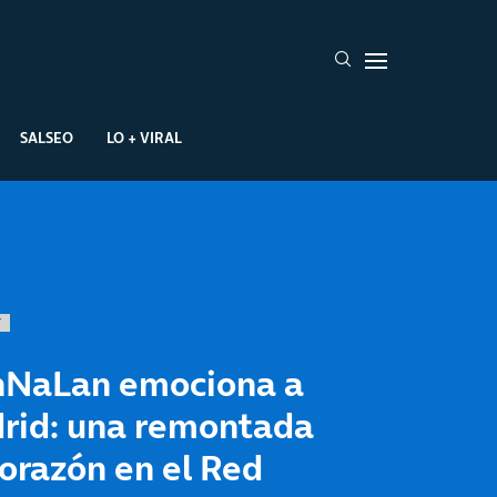
SALSEO
LO + VIRAL
T
nNaLan emociona a
rid: una remontada
orazón en el Red