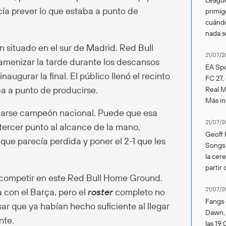
ía prever lo que estaba a punto de
primig
cuándo
nada 
n situado en el sur de Madrid. Red Bull
21/07/2
 amenizar la tarde durante los descansos
EA Spo
naugurar la final. El público llenó el recinto
FC 27,
ba a punto de producirse.
Real Ma
Más in
amarse campeón nacional. Puede que esa
21/07/2
 tercer punto al alcance de la mano,
Geoff 
que parecía perdida y poner el 2-1 que les
Songs 
la cer
partir 
competir en este Red Bull Home Ground.
21/07/2
con el Barça, pero el
roster
completo no
Fangs 
ar que ya habían hecho suficiente al llegar
Dawn, s
nte.
las 19: