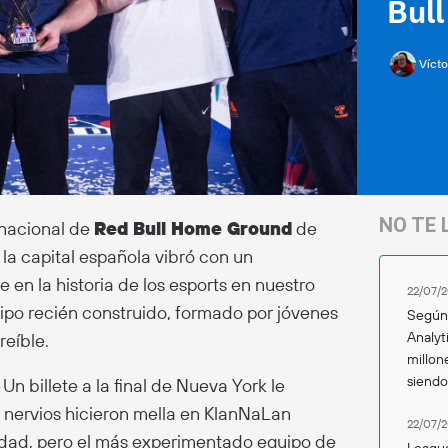
Bul
Vícto
NO TE 
 nacional de
Red Bull Home Ground
de
a capital española vibró con un
 en la historia de los esports en nuestro
22/07/2
uipo recién construido, formado por jóvenes
Según 
Analyt
reíble.
millon
siend
Un billete a la final de Nueva York le
s nervios hicieron mella en KlanNaLan
22/07/2
idad, pero el más experimentado equipo de
League