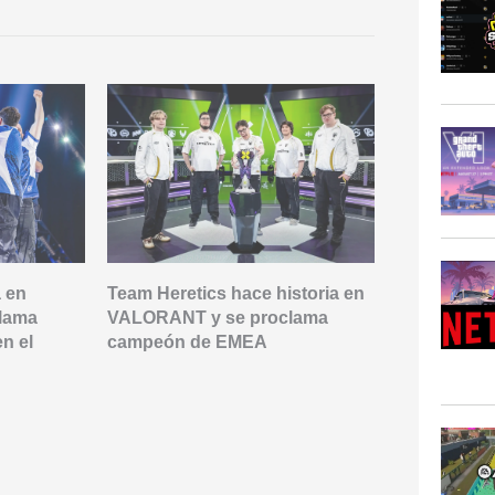
a en
Team Heretics hace historia en
Barcelona s
lama
VALORANT y se proclama
final de VC
n el
campeón de EMEA
precio de e