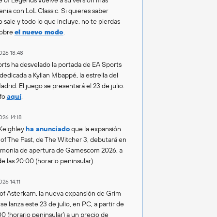
enia con LoL Classic. Si quieres saber
 sale y todo lo que incluye, no te pierdas
sobre
el nuevo modo
.
026 18:48
rts ha desvelado la portada de EA Sports
 dedicada a Kylian Mbappé, la estrella del
drid. El juego se presentará el 23 de julio.
fo
aquí
.
026 14:18
Keighley
ha anunciado
que la expansión
of The Past, de The Witcher 3, debutará en
emonia de apertura de Gamescom 2026, a
de las 20:00 (horario peninsular).
026 14:11
of Asterkarn, la nueva expansión de Grim
e lanza este 23 de julio, en PC, a partir de
00 (horario peninsular) a un precio de