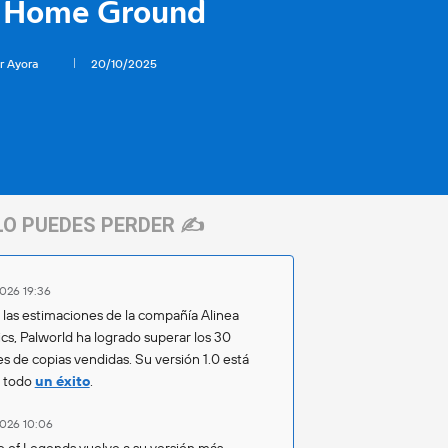
l Home Ground
r Ayora
20/10/2025
LO PUEDES PERDER ✍️
026 19:36
las estimaciones de la compañía Alinea
ics, Palworld ha logrado superar los 30
es de copias vendidas. Su versión 1.0 está
o todo
un éxito
.
026 10:06
 of Legends vuelve a su versión más