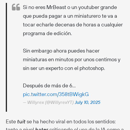
Si no eres MrBeast o un youtuber grande
que pueda pagar a un miniaturero te va a
tocar echarle decenas de horas a cualquier
programa de edición.
Sin embargo ahora puedes hacer
miniaturas en minutos por unos centimos y
sin ser un experto con el photoshop.
Después de más de 6…
pic.twitter.com/358tBWigkG
— Willyrex (@WillyrexYT)
July 10, 2025
Este
tuit
se ha hecho viral en todos los sentidos:
tanto a nivel
hater
criticando el uso de la IA como a