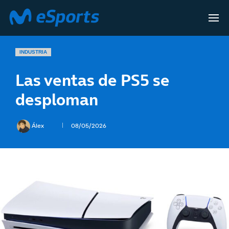
INDUSTRIA
Las ventas de PS5 se
desploman
Álex
08/05/2026