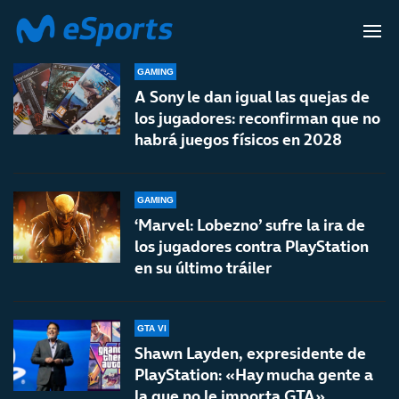
SONY
GAMING
A Sony le dan igual las quejas de
los jugadores: reconfirman que no
habrá juegos físicos en 2028
GAMING
‘Marvel: Lobezno’ sufre la ira de
los jugadores contra PlayStation
en su último tráiler
GTA VI
Shawn Layden, expresidente de
PlayStation: «Hay mucha gente a
la que no le importa GTA»