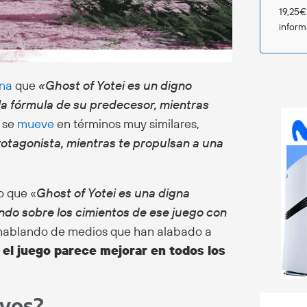
19,25€
infor
na
que
«Ghost of Yotei es un digno
a fórmula de su predecesor, mientras
, se
mueve
en términos muy similares,
otagonista, mientras te propulsan a una
o que «
Ghost of Yotei es una digna
ndo sobre los cimientos de ese juego con
 hablando de medios que han alabado a
e el juego parece mejorar en todos los
ivos?