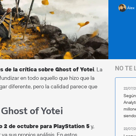
Álex
NO TE 
 de la crítica sobre Ghost of Yotei
. La
ndizar en todo aquello que hizo que la
gar diferente, pero la calidad parece que
22/07/2
Según 
Analyt
 Ghost of Yotei
millon
siend
 2 de octubre para PlayStation 5
y,
22/07/2
a sus propios análisis. En estos
League