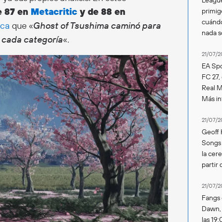
e 87 en
Metacritic
y de 88 en
primig
cuándo
aca
que «
Ghost of Tsushima caminó para
nada 
n cada categoría
«.
21/07/2
EA Spo
FC 27,
Real Ma
Más in
21/07/2
Geoff 
Songs 
la cer
partir 
21/07/2
Fangs 
Dawn, s
las 19: