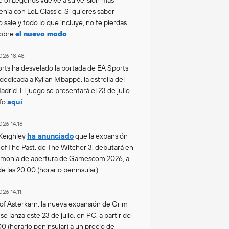
enia con LoL Classic. Si quieres saber
 sale y todo lo que incluye, no te pierdas
sobre
el nuevo modo
.
026 18:48
rts ha desvelado la portada de EA Sports
 dedicada a Kylian Mbappé, la estrella del
drid. El juego se presentará el 23 de julio.
fo
aquí
.
026 14:18
Keighley
ha anunciado
que la expansión
of The Past, de The Witcher 3, debutará en
emonia de apertura de Gamescom 2026, a
de las 20:00 (horario peninsular).
026 14:11
of Asterkarn, la nueva expansión de Grim
e lanza este 23 de julio, en PC, a partir de
00 (horario peninsular) a un precio de