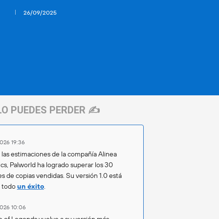
26/09/2025
LO PUEDES PERDER ✍️
026 19:36
las estimaciones de la compañía Alinea
ics, Palworld ha logrado superar los 30
es de copias vendidas. Su versión 1.0 está
o todo
un éxito
.
026 10:06
 of Legends vuelve a su versión más