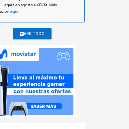
. Llegará en agosto a XBOX. Más
mación
aquí
.
VER TODO