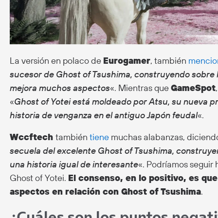
La versión en polaco de
Eurogamer
, también
mencio
sucesor de Ghost of Tsushima, construyendo sobre l
mejora muchos aspectos
«. Mientras que
GameSpot
«
Ghost of Yotei está moldeado por Atsu, su nueva pr
historia de venganza en el antiguo Japón feudal
«.
Wccftech
también
tiene
muchas alabanzas, diciend
secuela del excelente Ghost of Tsushima, construye
una historia igual de interesante
«. Podríamos seguir
Ghost of Yotei.
El consenso, en lo positivo, es qu
aspectos en relación con Ghost of Tsushima
.
¿Cuáles son los puntos negat