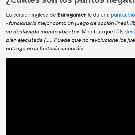
La versión inglesa de
Eurogamer
le da una
puntuaci
«
funcionaría mejor como un juego de acción lineal, l
su desfasado mundo abierto
«. Mientras que IGN
des
bien ejecutada (…). Puede que no revolucione los ju
entrega en la fantasía samurái
«.