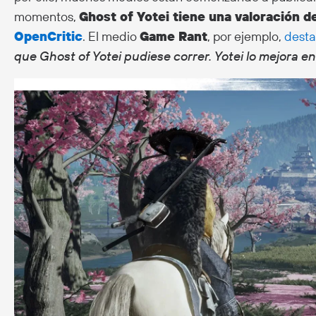
momentos,
Ghost of Yotei tiene una valoración d
OpenCritic
. El medio
Game Rant
, por ejemplo,
dest
que Ghost of Yotei pudiese correr. Yotei lo mejora e