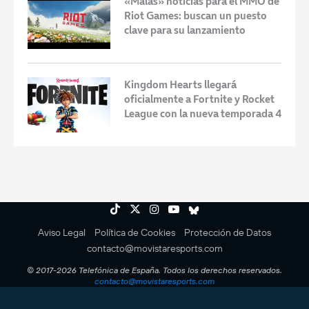
«Malas» noticias para el MMO de
Riot Games: buscan un puesto
clave para su lanzamiento
Kingdom Hearts llegará
oficialmente a Fortnite y Rocket
League con la nueva temporada 4
Aviso Legal
Política de Cookies
Protección de Datos
contacto@movistaresports.com
© 2017-2026 Telefónica de España. Todos los derechos reservados.
contacto@movistaresports.com