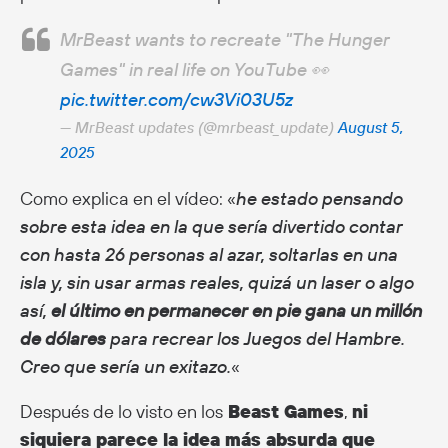
MrBeast wants to recreate "The Hunger
Games" in real life on YouTube 👀
pic.twitter.com/cw3Vi03U5z
— MrBeast updates (@mrbeast_update)
August 5,
2025
Como explica en el vídeo: «
he estado pensando
sobre esta idea en la que sería divertido contar
con hasta 26 personas al azar, soltarlas en una
isla y, sin usar armas reales, quizá un laser o algo
así,
el último en permanecer en pie gana un millón
de dólares
para recrear los Juegos del Hambre.
Creo que sería un exitazo.
«
Después de lo visto en los
Beast Games
,
ni
siquiera parece la idea más absurda que