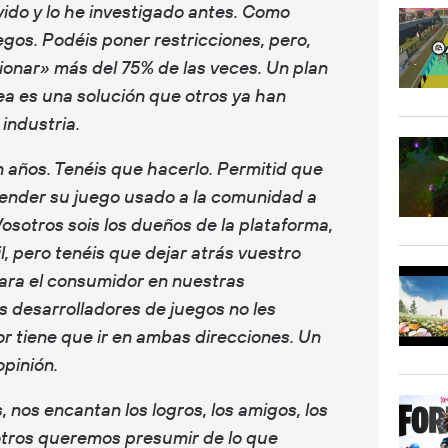
ivido y lo he investigado antes. Como
gos. Podéis poner restricciones, pero,
onar» más del 75% de las veces. Un plan
sea es una solución que otros ya han
industria.
 años. Tenéis que hacerlo. Permitid que
ender su juego usado a la comunidad a
Vosotros sois los dueños de la plataforma,
il, pero tenéis que dejar atrás vuestro
para el consumidor en nuestras
os desarrolladores de juegos no les
r tiene que ir en ambas direcciones. Un
pinión.
 nos encantan los logros, los amigos, los
sotros queremos presumir de lo que