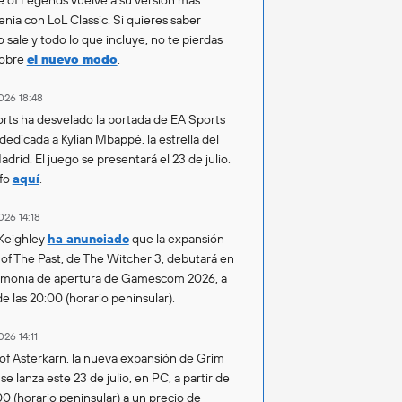
enia con LoL Classic. Si quieres saber
 sale y todo lo que incluye, no te pierdas
sobre
el nuevo modo
.
026 18:48
rts ha desvelado la portada de EA Sports
 dedicada a Kylian Mbappé, la estrella del
drid. El juego se presentará el 23 de julio.
fo
aquí
.
026 14:18
Keighley
ha anunciado
que la expansión
of The Past, de The Witcher 3, debutará en
emonia de apertura de Gamescom 2026, a
de las 20:00 (horario peninsular).
026 14:11
of Asterkarn, la nueva expansión de Grim
e lanza este 23 de julio, en PC, a partir de
00 (horario peninsular) a un precio de