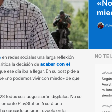
«No
mie
Vícto
NO TE 
o
en redes sociales una larga reflexión
critica la decisión de
acabar con el
que ese día iba a llegar. En su post pide a
22/07/2
que «no podemos vivir con miedo» de que
Según 
Analyt
millon
siend
28 todos sus juegos serán digitales. No se
blemente PlayStation 6 será una
22/07/2
ia ha causado un gran revuelo en la
League