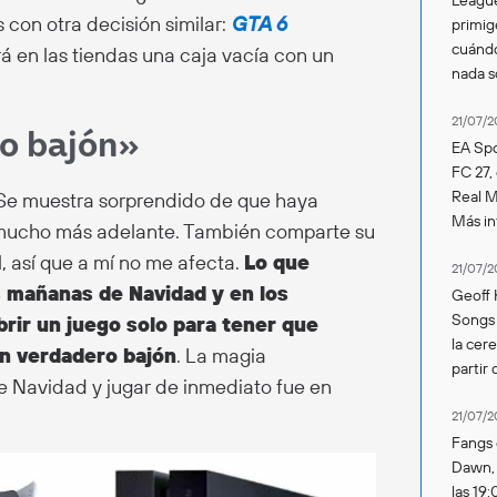
con otra decisión similar:
GTA 6
primig
cuándo
á en las tiendas una caja vacía con un
nada 
21/07/2
ro bajón»
EA Spo
FC 27,
Real Ma
 Se muestra sorprendido de que haya
Más in
 mucho más adelante. También comparte su
l, así que a mí no me afecta.
Lo que
21/07/2
 mañanas de Navidad y en los
Geoff 
Songs 
rir un juego solo para tener que
la cer
n verdadero bajón
. La magia
partir 
e Navidad y jugar de inmediato fue en
21/07/2
Fangs 
Dawn, s
las 19: