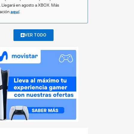
. Llegará en agosto a XBOX. Más
mación
aquí
.
VER TODO