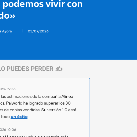
 podemos vivir con
do»
r Ayora
03/07/2026
LO PUEDES PERDER ✍️
026 19:36
las estimaciones de la compañía Alinea
ics, Palworld ha logrado superar los 30
es de copias vendidas. Su versión 1.0 está
o todo
un éxito
.
026 10:06
 of Legends vuelve a su versión más