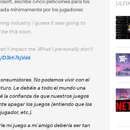
osoft, escribe cinco peticiones para los
ULTI
tada mínimamente por los jugadores:
ing industry. I guess it was going to
 be this soon.
doesn't impact me. What I personally don't
co/D3kh7kjVd6
consumidores. No podemos vivir con el
uturo. Le debéis a todo el mundo una
 dé la confianza de que nuestros juegos
te apagar los juegos (entiendo que los
jugador, etc.).
le mi juego a mi amigo debería ser tan