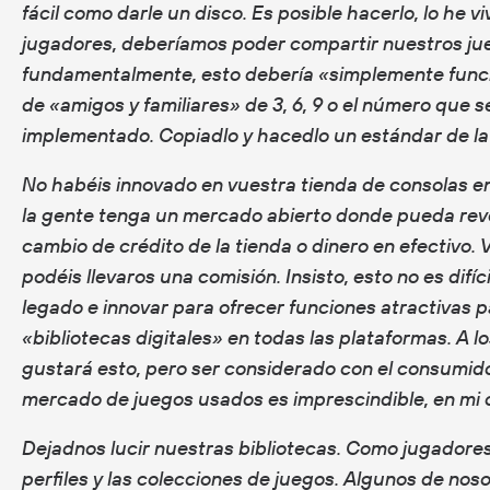
fácil como darle un disco. Es posible hacerlo, lo he v
jugadores, deberíamos poder compartir nuestros jue
fundamentalmente, esto debería «simplemente funci
de «amigos y familiares» de 3, 6, 9 o el número que 
implementado. Copiadlo y hacedlo un estándar de la 
No habéis innovado en vuestra tienda de consolas en
la gente tenga un mercado abierto donde pueda rev
cambio de crédito de la tienda o dinero en efectivo. 
podéis llevaros una comisión. Insisto, esto no es difíc
legado e innovar para ofrecer funciones atractivas 
«bibliotecas digitales» en todas las plataformas. A l
gustará esto, pero ser considerado con el consumido
mercado de juegos usados es imprescindible, en mi o
Dejadnos lucir nuestras bibliotecas. Como jugadores,
perfiles y las colecciones de juegos. Algunos de no