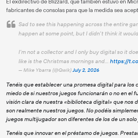
El exdirectivo de Blizzard, que también estuvo en Micr
fabricantes de consolas para que la medida sea acep
Sad to see this happening across the entire gam
happen at some point, but I didn't think it would
I'm not a collector and I only buy digital so it 
like is the Christmas mornings and…
https://t.
— Mike Ybarra (@Qwik)
July 2, 2026
Tenéis que establecer una promesa digital para los 
miedo de si nuestros juegos funcionarán o no en el f
visión clara de nuestra «biblioteca digital» que nos
son realmente nuestros juegos. No podéis simplemen
juegos multijugador son diferentes de los de un solo 
Tenéis que innovar en el préstamo de juegos. Prestar