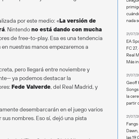
primig
cuándo
lizada por este medio: «
La versión de
nada 
rá
. Nintendo
no está dando con mucha
21/07/2
ores de free-to-play. Esa es una tendencia
EA Spo
mos en nuestras manos empezaremos a
FC 27,
Real Ma
Más in
creta, pero llegará entre noviembre y
21/07/2
te— ya podemos destacar la
Geoff 
ores:
Fede Valverde
, del Real Madrid, y
Songs 
la cer
partir 
amente desembarcarán en el juego varios
21/07/2
r sus nombres. Eso sí, dejó una pista
Fangs 
Dawn, s
las 19: