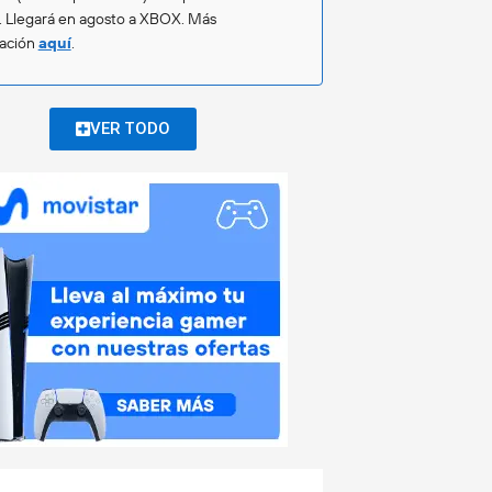
. Llegará en agosto a XBOX. Más
mación
aquí
.
VER TODO