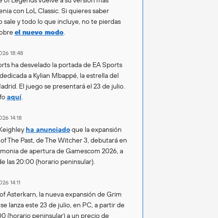
enia con LoL Classic. Si quieres saber
 sale y todo lo que incluye, no te pierdas
sobre
el nuevo modo
.
026 18:48
rts ha desvelado la portada de EA Sports
 dedicada a Kylian Mbappé, la estrella del
drid. El juego se presentará el 23 de julio.
fo
aquí
.
026 14:18
Keighley
ha anunciado
que la expansión
of The Past, de The Witcher 3, debutará en
emonia de apertura de Gamescom 2026, a
de las 20:00 (horario peninsular).
026 14:11
of Asterkarn, la nueva expansión de Grim
e lanza este 23 de julio, en PC, a partir de
00 (horario peninsular) a un precio de