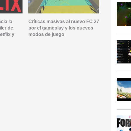
cia la
Críticas masivas al nuevo FC 27
«Malas» not
iler de
por el gameplay y los nuevos
de Riot Ga
tflix y
modos de juego
puesto clav
lanzamient