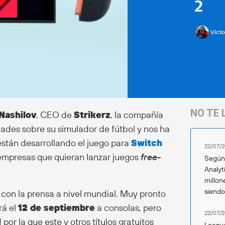
2
Vícto
NO TE 
Nashilov
, CEO de
Strikerz
, la compañía
ades sobre su simulador de fútbol y nos ha
están desarrollando el juego para
Switch
22/07/2
s empresas que quieran lanzar juegos
free-
Según 
Analyt
millon
siend
 con la prensa a nivel mundial. Muy pronto
rá el
12 de septiembre
a consolas, pero
22/07/2
r la que este y otros títulos gratuitos
League