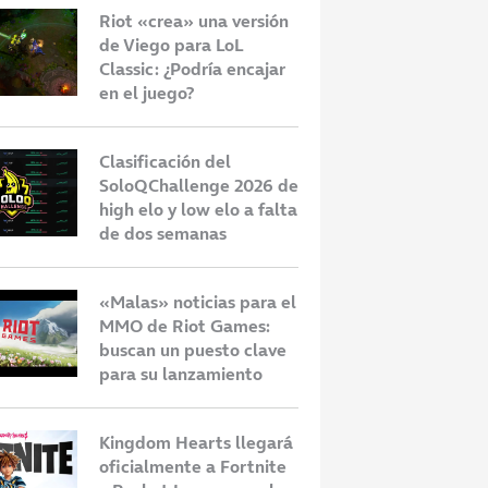
Riot «crea» una versión
de Viego para LoL
Classic: ¿Podría encajar
icias para el MMO
¿Cuándo sale Palworld Online?
A
en el juego?
mes: buscan un
Así será el nuevo MMO de
d
e para su
móviles
q
o
2
Clasificación del
SoloQChallenge 2026 de
high elo y low elo a falta
de dos semanas
«Malas» noticias para el
MMO de Riot Games:
buscan un puesto clave
para su lanzamiento
Kingdom Hearts llegará
oficialmente a Fortnite