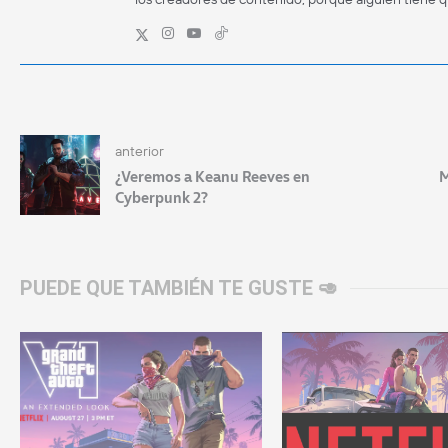
anterior
¿Veremos a Keanu Reeves en
M
Cyberpunk 2?
PUEDE QUE TAMBIÉN TE GUSTE 🥑