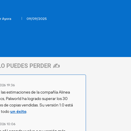
r Ayora
09/09/2025
LO PUEDES PERDER ✍️
026 19:36
las estimaciones de la compañía Alinea
ics, Palworld ha logrado superar los 30
es de copias vendidas. Su versión 1.0 está
o todo
un éxito
.
026 10:06
 of Legends vuelve a su versión más