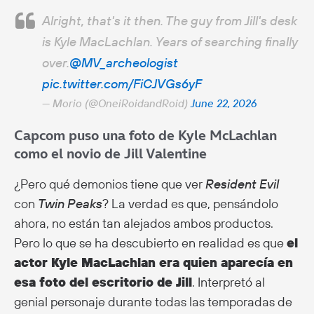
Alright, that's it then. The guy from Jill's desk
is Kyle MacLachlan. Years of searching finally
over.
@MV_archeologist
pic.twitter.com/FiCJVGs6yF
— Morio (@OneiRoidandRoid)
June 22, 2026
Capcom puso una foto de Kyle McLachlan
como el novio de Jill Valentine
¿Pero qué demonios tiene que ver
Resident Evil
con
Twin Peaks
? La verdad es que, pensándolo
ahora, no están tan alejados ambos productos.
Pero lo que se ha descubierto en realidad es que
el
actor Kyle MacLachlan era quien aparecía en
esa foto del escritorio de Jill
. Interpretó al
genial personaje durante todas las temporadas de